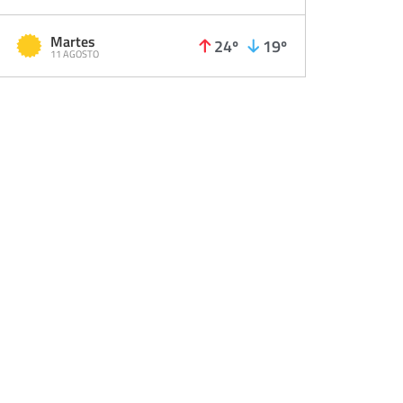
Martes
24º
19º
11 AGOSTO