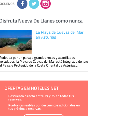
información tenemos sobre usted, corregirla y
SÍGUENOS
eliminarla, tal y como se explica en la
información adicional disponible en nuestra
página web.
Información complementaria:
Puede consultar
la información adicional y detallada sobre cómo
Disfruta Nueva De Llanes como nunca
tratamos sus datos en la
política de privacidad
La Playa de Cuevas del Mar,
en Asturias
Rodeada por un paisaje grandes rocas y acantilados
horadados, la Playa de Cuevas del Mar está integrada dentro
el Paisaje Protegido de la Costa Oriental de Asturias...
OFERTAS EN HOTELES.NET
Descuento directo entre 1% y 7% en todas tus
reservas.
Puntos canjeables por descuentos adicionales en
tus próximas reservas.