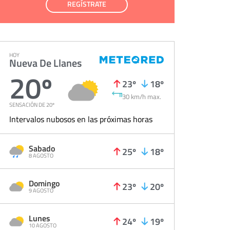
REGÍSTRATE
HOY
Nueva De Llanes
20º
23º
18º
30 km/h max.
SENSACIÓN DE 20º
Intervalos nubosos en las próximas horas
Sabado
25º
18º
8 AGOSTO
Domingo
23º
20º
9 AGOSTO
Lunes
24º
19º
10 AGOSTO