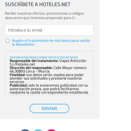
SUSCRÍBETE A HOTELES.NET
Recibe nuestras ofertas, promociones y códigos
descuento que tenemos preparado para ti.
Acepto el tratamiento de mis datos para recibir
la Newsletter
INFORMACIÓN BÁSICA SOBRE PROTECCIÓN DE DATOS
Responsable del tratamiento:
Viajes Anticiclón
S.L/Hoteles.net
Dirección del responsable:
Calle Mayor número
46,30893 Lorca - Murcia
Finalidad:
sus datos serán usados para poder
atender sus solicitudes y prestarle nuestros
servicios.
Publicidad:
solo le enviaremos publicidad con su
autorización previa, que podrá facilitarnos
mediante la casilla correspondiente establecida
al efecto.
Base Jurídica:
únicamente trataremos sus datos
con su consentimiento previo, que podrá
facilitarnos mediante la casilla correspondiente
ENVIAR
establecida al efecto.
Destinatarios:
con carácter general, sólo el
personal de nuestra entidad que esté
debidamente autorizado podrá tener
conocimiento de la información que le pedimos.
No se comunicarán datos a terceros.
Derechos:
tiene derecho a saber qué