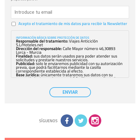
Acepto el tratamiento de mis datos para recibir la Newsletter
INFORMACIÓN BÁSICA SOBRE PROTECCIÓN DE DATOS
Responsable del tratamiento:
Viajes Anticiclón
S.L/Hoteles.net
Dirección del responsable:
Calle Mayor número 46,30893
Lorca - Murcia
Finalidad:
sus datos serán usados para poder atender sus
solicitudes y prestarle nuestros servicios.
Publicidad:
solo le enviaremos publicidad con su autorización
previa, que podrá facilitarnos mediante la casilla
correspondiente establecida al efecto.
Base Jurídica:
únicamente trataremos sus datos con su
consentimiento previo, que podrá facilitarnos mediante la
casilla correspondiente establecida al efecto.
Destinatarios:
con carácter general, sólo el personal de
nuestra entidad que esté debidamente autorizado podrá
ENVIAR
tener conocimiento de la información que le pedimos. No se
comunicarán datos a terceros.
Derechos:
tiene derecho a saber qué información tenemos
sobre usted, corregirla y eliminarla, tal y como se explica en
la información adicional disponible en nuestra página web.
Información complementaria:
Puede consultar la información
adicional y detallada sobre cómo tratamos sus datos en la
política de privacidad
SÍGUENOS