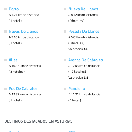
Barro
Nueva De Llanes
A 7.27 km de distancia
A 8.72 km de distancia
( 1 hotel )
( 9 hoteles )
Naves De Llanes
Posada De Llanes
A 9.48 km de distancia
A 9.81 km de distancia
( 1 hotel )
( 3 hoteles )
Valoracion
4.8
Alles
Arenas De Cabrales
A 10.23 km de distancia
A 12.43 km de distancia
( 2 hoteles )
( 12 hoteles )
Valoracion
5.8
Poo De Cabrales
Pandiello
A 12.67 km de distancia
A 14.24 km de distancia
( 1 hotel )
( 1 hotel )
DESTINOS DESTACADOS EN ASTURIAS