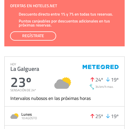
OFERTAS EN HOTELES.NET
Descuento directo entre 1% y 7% en todas tus reservas.
Puntos canjeables por descuentos adicionales en tus
próximas reservas.
REGÍSTRATE
HOY
La Galguera
23º
24º
19º
34 km/h max.
SENSACIÓN DE 24º
Intervalos nubosos en las próximas horas
Lunes
25º
19º
10 AGOSTO