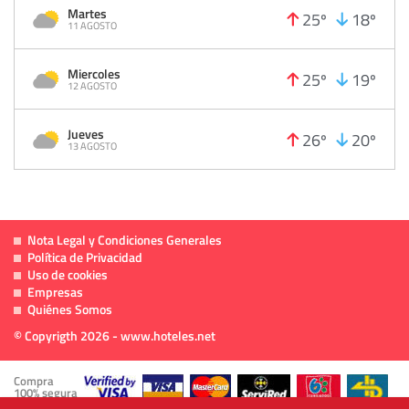
Martes
25º
18º
11 AGOSTO
Miercoles
25º
19º
12 AGOSTO
Jueves
26º
20º
13 AGOSTO
Nota Legal y Condiciones Generales
Política de Privacidad
Uso de cookies
Empresas
Quiénes Somos
© Copyrigth 2026 - www.hoteles.net
Compra
100% segura