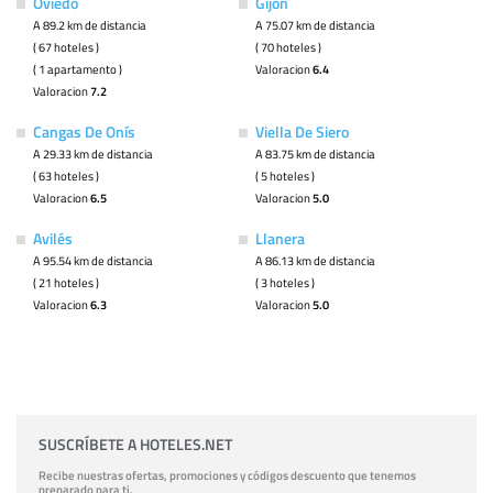
Oviedo
Gijón
A 89.2 km de distancia
A 75.07 km de distancia
( 67 hoteles )
( 70 hoteles )
( 1 apartamento )
Valoracion
6.4
Valoracion
7.2
Cangas De Onís
Viella De Siero
A 29.33 km de distancia
A 83.75 km de distancia
( 63 hoteles )
( 5 hoteles )
Valoracion
6.5
Valoracion
5.0
Avilés
Llanera
A 95.54 km de distancia
A 86.13 km de distancia
( 21 hoteles )
( 3 hoteles )
Valoracion
6.3
Valoracion
5.0
SUSCRÍBETE A HOTELES.NET
Recibe nuestras ofertas, promociones y códigos descuento que tenemos
preparado para ti.