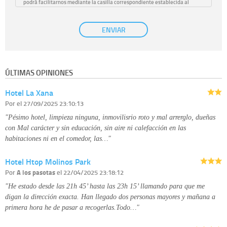
podrá facilitarnos mediante la casilla correspondiente establecida al
efecto.
Base Jurídica:
únicamente trataremos sus datos con su consentimiento
ENVIAR
previo, que podrá facilitarnos mediante la casilla correspondiente
establecida al efecto.
Destinatarios:
con carácter general, sólo el personal de nuestra entidad
que esté debidamente autorizado podrá tener conocimiento de la
información que le pedimos. No se comunicarán datos a terceros.
ÚLTIMAS OPINIONES
Derechos:
tiene derecho a saber qué información tenemos sobre usted,
corregirla y eliminarla, tal y como se explica en la información adicional
Hotel La Xana
disponible en nuestra página web.
Información complementaria:
Puede consultar la información adicional y
Por
el 27/09/2025 23:10:13
detallada sobre cómo tratamos sus datos en la
política de privacidad
"Pésimo hotel, limpieza ninguna, inmovilisrio roto y mal arrerglo, dueñas
con Mal carácter y sin educación, sin aire ni calefacción en las
habitaciones ni en el comedor, las…"
Hotel Htop Molinos Park
Por
A los pasotas
el 22/04/2025 23:18:12
"He estado desde las 21h 45’ hasta las 23h 15’ llamando para que me
digan la dirección exacta. Han llegado dos personas mayores y mañana a
primera hora he de pasar a recogerlas.Todo…"