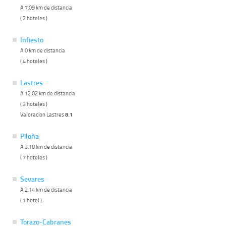
A 7.09 km de distancia
( 2 hoteles )
Infiesto
A 0 km de distancia
( 4 hoteles )
Lastres
A 12.02 km de distancia
( 3 hoteles )
Valoracion Lastres
8.1
Piloña
A 3.18 km de distancia
( 7 hoteles )
Sevares
A 2.14 km de distancia
( 1 hotel )
Torazo-Cabranes