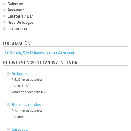
Solarium
Ascensor
Cafetería / Bar
Área De Juegos
Lavandería
LOCALIZACIÓN
. La Goleta, S/n Infiesto (33583 Asturias)
OTROS DESTINOS CERCANOS A INFIESTO:
Arriondas
A 6.79 km de distancia
( 12 hoteles )
Valoracion Arriondas
6.9
Bode - Arriondas
A 7.44 km de distancia
( 1 hotel )
Cereceda