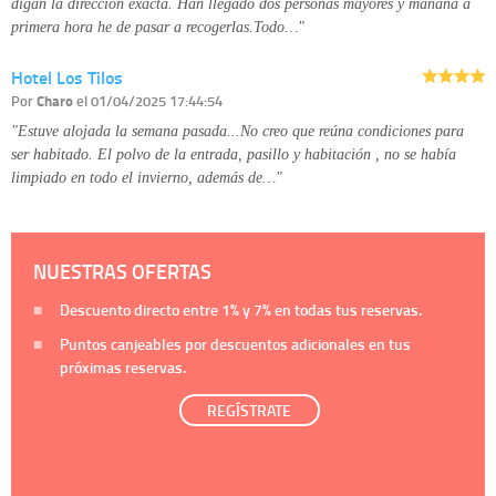
digan la dirección exacta. Han llegado dos personas mayores y mañana a
primera hora he de pasar a recogerlas.Todo…"
Hotel Los Tilos
Por
Charo
el 01/04/2025 17:44:54
"Estuve alojada la semana pasada...No creo que reúna condiciones para
ser habitado. El polvo de la entrada, pasillo y habitación , no se había
limpiado en todo el invierno, además de…"
NUESTRAS OFERTAS
Descuento directo entre
1%
y
7%
en todas tus reservas.
Puntos canjeables por descuentos adicionales en tus
próximas reservas.
REGÍSTRATE