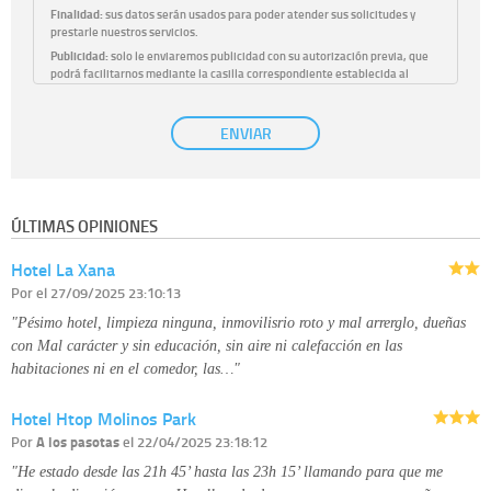
Finalidad:
sus datos serán usados para poder atender sus solicitudes y
prestarle nuestros servicios.
Publicidad:
solo le enviaremos publicidad con su autorización previa, que
podrá facilitarnos mediante la casilla correspondiente establecida al
efecto.
Base Jurídica:
únicamente trataremos sus datos con su consentimiento
ENVIAR
previo, que podrá facilitarnos mediante la casilla correspondiente
establecida al efecto.
Destinatarios:
con carácter general, sólo el personal de nuestra entidad
que esté debidamente autorizado podrá tener conocimiento de la
información que le pedimos. No se comunicarán datos a terceros.
ÚLTIMAS OPINIONES
Derechos:
tiene derecho a saber qué información tenemos sobre usted,
corregirla y eliminarla, tal y como se explica en la información adicional
Hotel La Xana
disponible en nuestra página web.
Información complementaria:
Puede consultar la información adicional y
Por
el 27/09/2025 23:10:13
detallada sobre cómo tratamos sus datos en la
política de privacidad
"Pésimo hotel, limpieza ninguna, inmovilisrio roto y mal arrerglo, dueñas
con Mal carácter y sin educación, sin aire ni calefacción en las
habitaciones ni en el comedor, las…"
Hotel Htop Molinos Park
Por
A los pasotas
el 22/04/2025 23:18:12
"He estado desde las 21h 45’ hasta las 23h 15’ llamando para que me