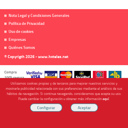
Nota Legal y Condiciones Generales
Política de Privacidad
Uso de cookies
Empresas
Quiénes Somos
© Copyrigth 2026 - www.hoteles.net
Compra
100% segura
Utilizamos cookies propias y de terceros para mejorar nuestros servicios y
mostrarle publicidad relacionada con sus preferencias mediante el análisis de sus
hábitos de navegación. Si continua navegando, consideramos que acepta su uso.
Puede cambiar la configuración u obtener más información
aquí
.
Cofinanciado por
Viajes Anticiclón, S.L. Agencia de Viajes Online - C.I. MU-107-2-25. C/ Mayor nº46 Bajo,
CP: 30893, Almendricos (Murcia, Spain).