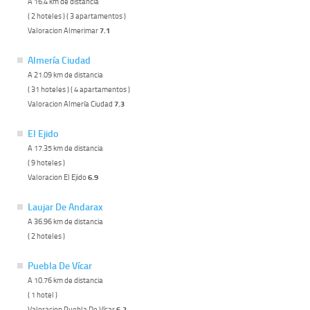
A 16.4 km de distancia
( 2 hoteles ) ( 3 apartamentos )
Valoracion Almerimar
7.1
Almería Ciudad
A 21.09 km de distancia
( 31 hoteles ) ( 4 apartamentos )
Valoracion Almería Ciudad
7.3
El Ejido
A 17.35 km de distancia
( 9 hoteles )
Valoracion El Ejido
6.9
Laujar De Andarax
A 36.96 km de distancia
( 2 hoteles )
Puebla De Vícar
A 10.76 km de distancia
( 1 hotel )
Valoracion Puebla De Vícar
6.2