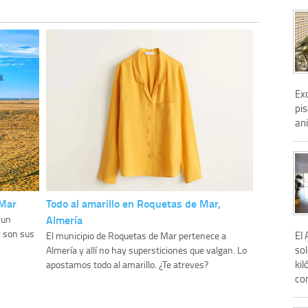
Ex
pis
an
 Mar
Todo al amarillo en Roquetas de Mar,
Almería
 un
y son sus
El
El municipio de Roquetas de Mar pertenece a
so
Almería y allí no hay supersticiones que valgan. Lo
kil
apostamos todo al amarillo. ¿Te atreves?
con