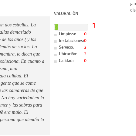
jar
dis
VALORACIÓN
1
n dos estrellas. La
oallas demasiado
Limpieza:
0
de los años ( y los
Instalaciones:
0
Servicio:
2
además de sucios. La
Ubicación:
3
mentira, te dicen que
Calidad:
0
 soluciona. En cuanto a
isma, mal
la calidad. El
 gente que se come
e las camareras de que
. No hay variedad en la
omer y las sobras para
fé era malo. El
 persona que atendía la