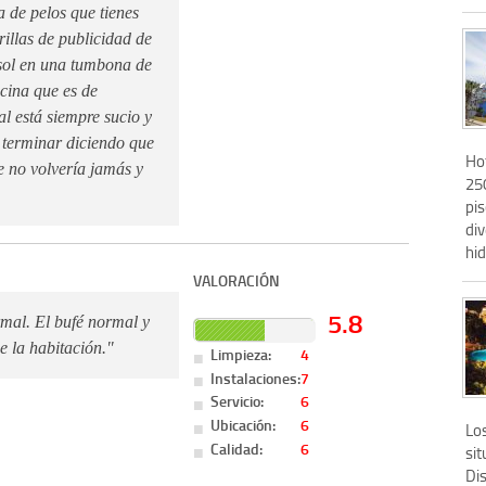
a de pelos que tienes
illas de publicidad de
 sol en una tumbona de
cina que es de
l está siempre sucio y
 terminar diciendo que
Hot
ue no volvería jamás y
250
pis
di
hi
VALORACIÓN
5.8
rmal. El bufé normal y
e la habitación."
Limpieza:
4
Instalaciones:
7
Servicio:
6
Ubicación:
6
Lo
Calidad:
6
si
Dis