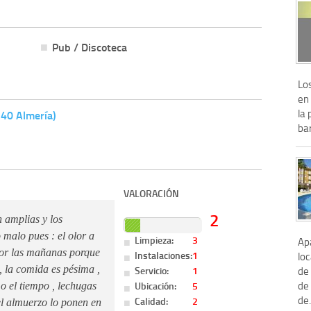
Pub / Discoteca
Lo
en
la 
740 Almería)
bar
VALORACIÓN
2
 amplias y los
 malo pues : el olor a
Limpieza:
3
Ap
por las mañanas porque
Instalaciones:
1
loc
Servicio:
1
, la comida es pésima ,
de
de 
Ubicación:
5
o el tiempo , lechugas
de.
Calidad:
2
el almuerzo lo ponen en