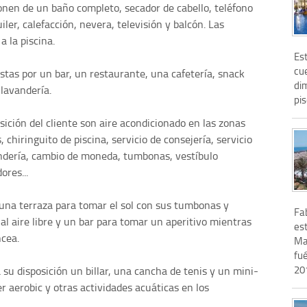
ponen de un baño completo, secador de cabello, teléfono
iler, calefacción, nevera, televisión y balcón. Las
a la piscina.
Est
cu
stas por un bar, un restaurante, una cafetería, snack
di
 lavandería.
pis
sición del cliente son aire acondicionado en las zonas
 chiringuito de piscina, servicio de consejería, servicio
andería, cambio de moneda, tumbonas, vestíbulo
ores...
 una terraza para tomar el sol con sus tumbonas y
Fa
al aire libre y un bar para tomar un aperitivo mientras
est
ncea.
Mar
fu
201
 su disposición un billar, una cancha de tenis y un mini-
er aerobic y otras actividades acuáticas en los