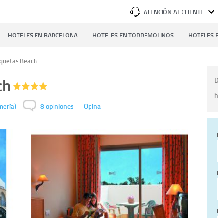
ATENCIÓN AL CLIENTE
HOTELES EN BARCELONA
HOTELES EN TORREMOLINOS
HOTELES E
oquetas Beach
ch
D
h
)
8 opiniones
-
Opina
mería