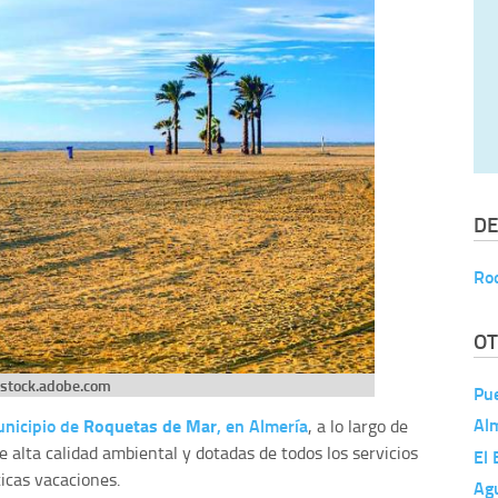
DE
Ro
OT
stock.adobe.com
Pue
Al
unicipio de
Roquetas de Mar
, en Almería
, a lo largo de
 alta calidad ambiental y dotadas de todos los servicios
El 
icas vacaciones.
Ag