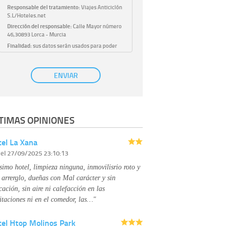
Responsable del tratamiento:
Viajes Anticiclón
S.L/Hoteles.net
Dirección del responsable:
Calle Mayor número
46,30893 Lorca - Murcia
Finalidad:
sus datos serán usados para poder
atender sus solicitudes y prestarle nuestros
servicios.
Publicidad:
solo le enviaremos publicidad con su
ENVIAR
autorización previa, que podrá facilitarnos
mediante la casilla correspondiente
establecida al efecto.
Base Jurídica:
únicamente trataremos sus datos
TIMAS OPINIONES
con su consentimiento previo, que podrá
facilitarnos mediante la casilla correspondiente
establecida al efecto.
el La Xana
Destinatarios:
con carácter general, sólo el
r
el 27/09/2025 23:10:13
personal de nuestra entidad que esté
debidamente autorizado podrá tener
simo hotel, limpieza ninguna, inmovilisrio roto y
conocimiento de la información que le pedimos.
No se comunicarán datos a terceros.
 arrerglo, dueñas con Mal carácter y sin
Derechos:
tiene derecho a saber qué
cación, sin aire ni calefacción en las
información tenemos sobre usted, corregirla y
itaciones ni en el comedor, las…"
eliminarla, tal y como se explica en la
información adicional disponible en nuestra
tel Htop Molinos Park
página web.