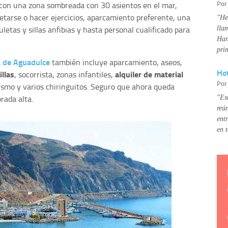
Po
con una zona sombreada con 30 asientos en el mar,
jetarse o hacer ejercicios, aparcamiento preferente, una
"He
etas y sillas anfibias y hasta personal cualificado para
lla
Han
pri
a de Aguadulce
también incluye aparcamiento, aseos,
Hot
illas
alquiler de material
, socorrista, zonas infantiles,
Po
rismo y varios chiringuitos. Seguro que ahora queda
rada alta.
"Es
reú
ent
en 