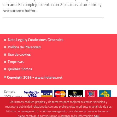
cercano. El complejo cuenta con 2 piscinas al aire libre y
restaurante buffet.
Nota Legal y Condiciones Generales
Política de Privacidad
Uso de cookies
Empresas
Quiénes Somos
© Copyrigth 2026 - www.hoteles.net
Compra
100% segura
Utilizamos cookies propias y de terceros para mejorar nuestros servicios y
mostrarle publicidad relacionada con sus preferencias mediante el análisis de sus
hábitos de navegación. Si continua navegando, consideramos que acepta su uso.
Puede cambiar la configuración u obtener más información
aquí
.