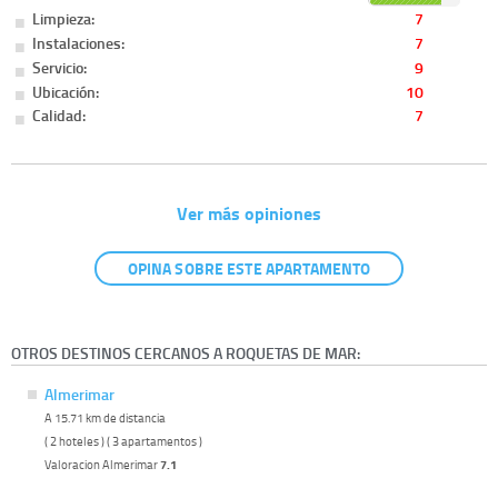
Limpieza:
7
Instalaciones:
7
Servicio:
9
Ubicación:
10
Calidad:
7
Ver más opiniones
OPINA SOBRE ESTE APARTAMENTO
OTROS DESTINOS CERCANOS A ROQUETAS DE MAR:
Almerimar
A 15.71 km de distancia
( 2 hoteles ) ( 3 apartamentos )
Valoracion Almerimar
7.1