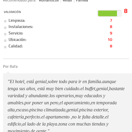
Recomendado para:
Románticos
Relax
Familia
8
VALORACIÓN
Limpieza:
7
Instalaciones:
8
Servicio:
9
Ubicación:
10
Calidad:
8
Por Rafa
"El hotel, está genial,sobre todo para ir en familia.aunque
tenga sus años, está muy bien cuidado.el buffet,genial,bastante
variedad y abundante.los operarios,muy educados y
amables.por poner un pero,el aparcamiento,en temporada
alta,escaso.piscina climatizada,genial.piscina exterior,
cafetería,perfecto.el apartamento ,no le falta detalle.el
edificio,al lado de la playa.zona con muchas tiendas y
movimiento de gente."