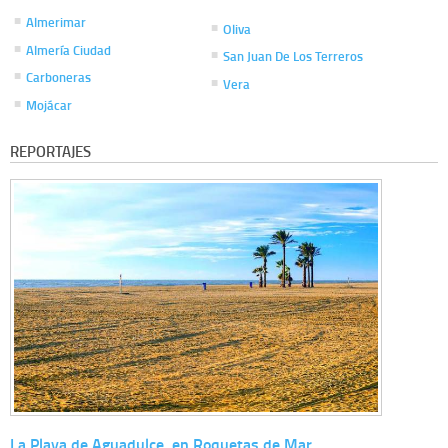
Almerimar
Oliva
Almería Ciudad
San Juan De Los Terreros
Carboneras
Vera
Mojácar
REPORTAJES
La Playa de Aguadulce, en Roquetas de Mar