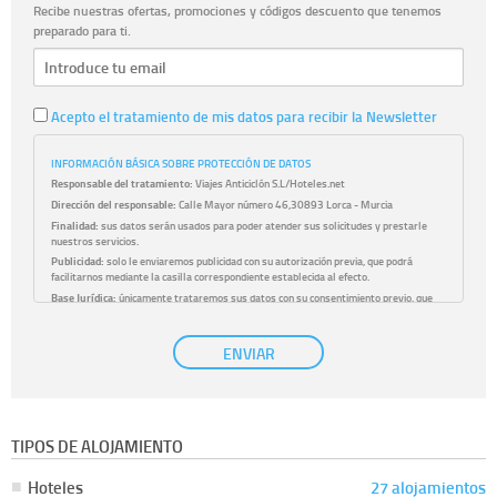
Recibe nuestras ofertas, promociones y códigos descuento que tenemos
preparado para ti.
Acepto el tratamiento de mis datos para recibir la Newsletter
INFORMACIÓN BÁSICA SOBRE PROTECCIÓN DE DATOS
Responsable del tratamiento:
Viajes Anticiclón S.L/Hoteles.net
Dirección del responsable:
Calle Mayor número 46,30893 Lorca - Murcia
Finalidad:
sus datos serán usados para poder atender sus solicitudes y prestarle
nuestros servicios.
Publicidad:
solo le enviaremos publicidad con su autorización previa, que podrá
facilitarnos mediante la casilla correspondiente establecida al efecto.
Base Jurídica:
únicamente trataremos sus datos con su consentimiento previo, que
podrá facilitarnos mediante la casilla correspondiente establecida al efecto.
Destinatarios:
con carácter general, sólo el personal de nuestra entidad que esté
ENVIAR
debidamente autorizado podrá tener conocimiento de la información que le pedimos.
No se comunicarán datos a terceros.
Derechos:
tiene derecho a saber qué información tenemos sobre usted, corregirla y
eliminarla, tal y como se explica en la información adicional disponible en nuestra
página web.
Información complementaria:
Puede consultar la información adicional y detallada
TIPOS DE ALOJAMIENTO
sobre cómo tratamos sus datos en la
política de privacidad
Hoteles
27 alojamientos