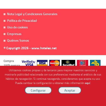
Nota Legal y Condiciones Generales
Política de Privacidad
Uso de cookies
Empresas
Quiénes Somos
© Copyrigth 2026 - www.hoteles.net
Compra
100% segura
Utilizamos cookies propias y de terceros para mejorar nuestros servicios y
mostrarle publicidad relacionada con sus preferencias mediante el análisis de sus
hábitos de navegación. Si continua navegando, consideramos que acepta su uso.
Puede cambiar la configuración u obtener más información
aquí
.
Cofinanciado por
Viajes Anticiclón, S.L. Agencia de Viajes Online - C.I. MU-107-2-25. C/ Mayor nº46 Bajo,
CP: 30893, Almendricos (Murcia, Spain).