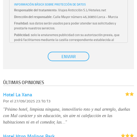
INFORMACIÓN BÁSICA SOBRE PROTECCIÓN DE DATOS
Responsable del tratamiento:
Viajes Anticiclón S.L/Hoteles.net
Dirección del responsable:
Calle Mayor número 46,30893 Lorca - Murcia
Finalidad:
sus datos serán usados para poder atender sus solicitudes y
prestarle nuestros servicios.
Publicidad:
solo le enviaremos publicidad con su autorización previa, que
podrá facilitarnos mediante la casilla correspondiente establecida al
efecto.
Base Jurídica:
únicamente trataremos sus datos con su consentimiento
ENVIAR
previo, que podrá facilitarnos mediante la casilla correspondiente
establecida al efecto.
Destinatarios:
con carácter general, sólo el personal de nuestra entidad
que esté debidamente autorizado podrá tener conocimiento de la
información que le pedimos. No se comunicarán datos a terceros.
ÚLTIMAS OPINIONES
Derechos:
tiene derecho a saber qué información tenemos sobre usted,
corregirla y eliminarla, tal y como se explica en la información adicional
Hotel La Xana
disponible en nuestra página web.
Información complementaria:
Puede consultar la información adicional y
Por
el 27/09/2025 23:10:13
detallada sobre cómo tratamos sus datos en la
política de privacidad
"Pésimo hotel, limpieza ninguna, inmovilisrio roto y mal arrerglo, dueñas
con Mal carácter y sin educación, sin aire ni calefacción en las
habitaciones ni en el comedor, las…"
Hotel Htop Molinos Park