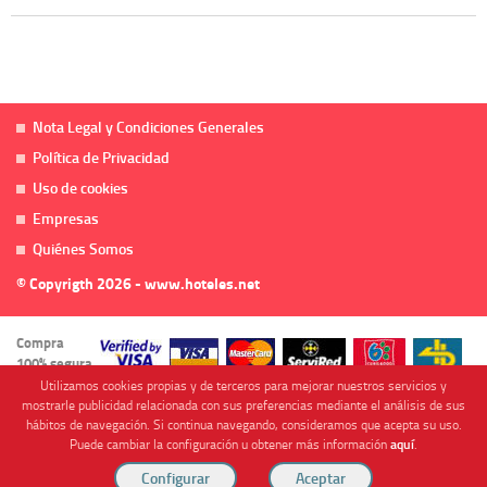
Nota Legal y Condiciones Generales
Política de Privacidad
Uso de cookies
Empresas
Quiénes Somos
© Copyrigth 2026 - www.hoteles.net
Compra
100% segura
Utilizamos cookies propias y de terceros para mejorar nuestros servicios y
mostrarle publicidad relacionada con sus preferencias mediante el análisis de sus
hábitos de navegación. Si continua navegando, consideramos que acepta su uso.
Puede cambiar la configuración u obtener más información
aquí
.
Cofinanciado por