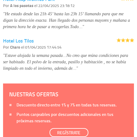
Por
A los pasotas
el 22/04/2025 23:18:12
"He estado desde las 21h 45’ hasta las 23h 15’ llamando para que me
digan la dirección exacta. Han llegado dos personas mayores y mañana a
primera hora he de pasar a recogerlas.Todo…"
Hotel Los Tilos
Por
Charo
el 01/04/2025 17:44:54
"Estuve alojada la semana pasada...No creo que reúna condiciones para
ser habitado. El polvo de la entrada, pasillo y habitación , no se había
limpiado en todo el invierno, además de…"
NUESTRAS OFERTAS
Descuento directo entre
1%
y
7%
en todas tus reservas.
Puntos canjeables por descuentos adicionales en tus
próximas reservas.
REGÍSTRATE