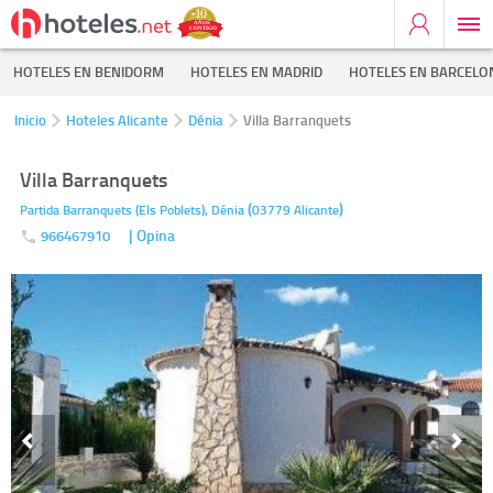
HOTELES EN BENIDORM
HOTELES EN MADRID
HOTELES EN BARCELO
Inicio
Hoteles Alicante
Dénia
Villa Barranquets
Villa Barranquets
(
)
Partida Barranquets (Els Poblets),
Dénia
03779
Alicante
| Opina
966467910