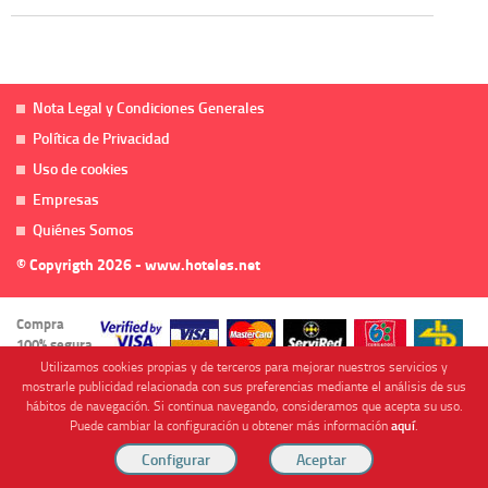
Nota Legal y Condiciones Generales
Política de Privacidad
Uso de cookies
Empresas
Quiénes Somos
© Copyrigth 2026 - www.hoteles.net
Compra
100% segura
Utilizamos cookies propias y de terceros para mejorar nuestros servicios y
mostrarle publicidad relacionada con sus preferencias mediante el análisis de sus
hábitos de navegación. Si continua navegando, consideramos que acepta su uso.
Puede cambiar la configuración u obtener más información
aquí
.
Cofinanciado por