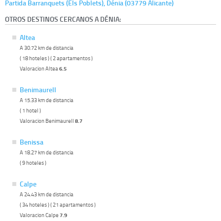
Partida Barranquets (Els Poblets), Dénia (03779 Alicante)
OTROS DESTINOS CERCANOS A DÉNIA:
Altea
A 30.72 km de distancia
( 18 hoteles ) ( 2 apartamentos )
Valoracion Altea
6.5
Benimaurell
A 15.33 km de distancia
( 1 hotel )
Valoracion Benimaurell
8.7
Benissa
A 18.27 km de distancia
( 9 hoteles )
Calpe
A 24.43 km de distancia
( 34 hoteles ) ( 21 apartamentos )
Valoracion Calpe
7.9