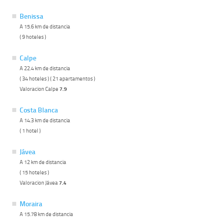
Benissa
A 15.6 km de distancia
( 9 hoteles )
Calpe
A 22.4 km de distancia
( 34 hoteles ) ( 21 apartamentos )
Valoracion Calpe
7.9
Costa Blanca
A 14.3 km de distancia
( 1 hotel )
Jávea
A 12 km de distancia
( 15 hoteles )
Valoracion Jávea
7.4
Moraira
A 15.78 km de distancia