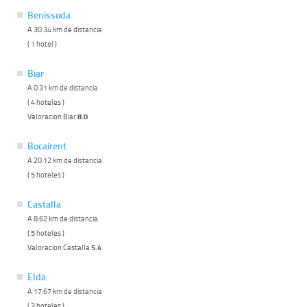
Benissoda
A 30.34 km de distancia
( 1 hotel )
Biar
A 0.31 km de distancia
( 4 hoteles )
Valoracion Biar
8.0
Bocairent
A 20.12 km de distancia
( 5 hoteles )
Castalla
A 8.62 km de distancia
( 5 hoteles )
Valoracion Castalla
5.4
Elda
A 17.67 km de distancia
( 3 hoteles )