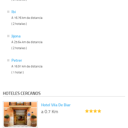
Ibi
A 16.76 km de distancia
( 2 hoteles )
Jijona
A 25.64 km de distancia
( 2 hoteles )
Petrer
A 16.91 km de distancia
( 1 hotel )
HOTELES CERCANOS
Hotel Vila De Biar
a 0.7 Km