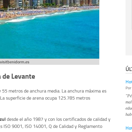
visitbenidorm.es
ÚL
a de Levante
Hot
Po
 y 55 metros de anchura media. La anchura máxima es
"Pé
 La superficie de arena ocupa 125.785 metros
mal
edu
hab
zul
desde el año 1987 y con los certificados de calidad y
s ISO 9001, ISO 14001, Q de Calidad y Reglamento
Ho