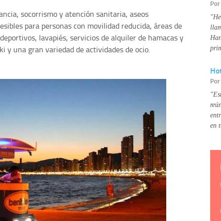
Po
ancia, socorrismo y atención sanitaria, aseos
"He
cesibles para personas con movilidad reducida, áreas de
lla
-deportivos, lavapiés, servicios de alquiler de hamacas y
Han
ki y una gran variedad de actividades de ocio.
pri
Hot
Po
"Es
reú
ent
en 