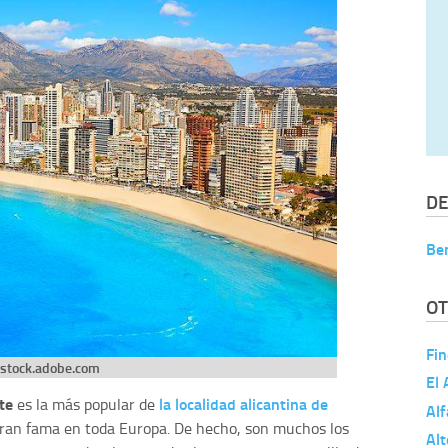
DE
Be
OT
Fin
stock.adobe.com
El 
te
la localidad alicantina de
es la más popular de
Alf
gran fama en toda Europa. De hecho, son muchos los
Alt