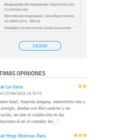
Responsable del tratamiento:
Viajes Anticiclón
S.L/Hoteles.net
Dirección del responsable:
Calle Mayor número
46,30893 Lorca - Murcia
Finalidad:
sus datos serán usados para poder
atender sus solicitudes y prestarle nuestros
servicios.
Publicidad:
solo le enviaremos publicidad con su
ENVIAR
autorización previa, que podrá facilitarnos
mediante la casilla correspondiente
establecida al efecto.
Base Jurídica:
únicamente trataremos sus datos
TIMAS OPINIONES
con su consentimiento previo, que podrá
facilitarnos mediante la casilla correspondiente
establecida al efecto.
el La Xana
Destinatarios:
con carácter general, sólo el
r
el 27/09/2025 23:10:13
personal de nuestra entidad que esté
debidamente autorizado podrá tener
simo hotel, limpieza ninguna, inmovilisrio roto y
conocimiento de la información que le pedimos.
No se comunicarán datos a terceros.
 arrerglo, dueñas con Mal carácter y sin
Derechos:
tiene derecho a saber qué
cación, sin aire ni calefacción en las
información tenemos sobre usted, corregirla y
itaciones ni en el comedor, las…"
eliminarla, tal y como se explica en la
información adicional disponible en nuestra
tel Htop Molinos Park
página web.