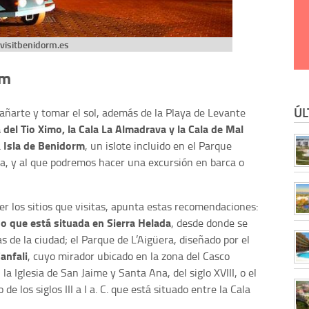
visitbenidorm.es
rm
ÚL
añarte y tomar el sol, además de la Playa de Levante
a del Tio Ximo, la Cala La Almadrava y la Cala de Mal
Isla de Benidorm
a
, un islote incluido en el Parque
a, y al que podremos hacer una excursión en barca o
er los sitios que visitas, apunta estas recomendaciones:
ho que está situada en Sierra Helada
, desde donde se
s de la ciudad; el Parque de L’Aigüera, diseñado por el
anfali
, cuyo mirador ubicado en la zona del Casco
a Iglesia de San Jaime y Santa Ana, del siglo XVIII, o el
de los siglos III a I a. C. que está situado entre la Cala