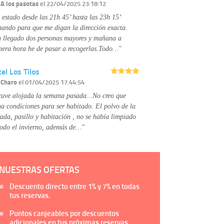
Información complementaria:
Puede consultar
r
A los pasotas
el 22/04/2025 23:18:12
la información adicional y detallada sobre cómo
 estado desde las 21h 45’ hasta las 23h 15’
tratamos sus datos en la
política de privacidad
mando para que me digan la dirección exacta.
 llegado dos personas mayores y mañana a
mera hora he de pasar a recogerlas.Todo…"
el Los Tilos
r
Charo
el 01/04/2025 17:44:54
tuve alojada la semana pasada...No creo que
na condiciones para ser habitado. El polvo de la
rada, pasillo y habitación , no se había limpiado
todo el invierno, además de…"
NUESTRAS OFERTAS
Descuento directo entre
1%
y
7%
en todas
tus reservas.
Puntos canjeables por descuentos
adicionales en tus próximas reservas.