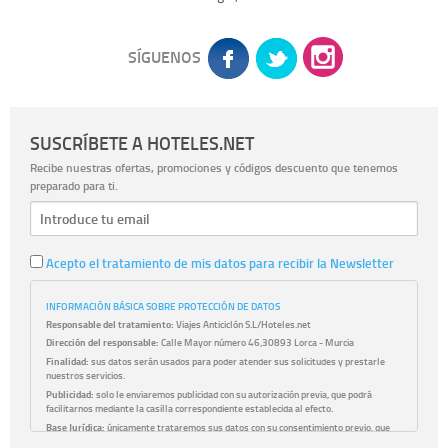
SÍGUENOS
SUSCRÍBETE A HOTELES.NET
Recibe nuestras ofertas, promociones y códigos descuento que tenemos
preparado para ti.
Acepto el tratamiento de mis datos para recibir la Newsletter
INFORMACIÓN BÁSICA SOBRE PROTECCIÓN DE DATOS
Responsable del tratamiento:
Viajes Anticiclón S.L/Hoteles.net
Dirección del responsable:
Calle Mayor número 46,30893 Lorca - Murcia
Finalidad:
sus datos serán usados para poder atender sus solicitudes y prestarle
nuestros servicios.
Publicidad:
solo le enviaremos publicidad con su autorización previa, que podrá
facilitarnos mediante la casilla correspondiente establecida al efecto.
Base Jurídica:
únicamente trataremos sus datos con su consentimiento previo, que
podrá facilitarnos mediante la casilla correspondiente establecida al efecto.