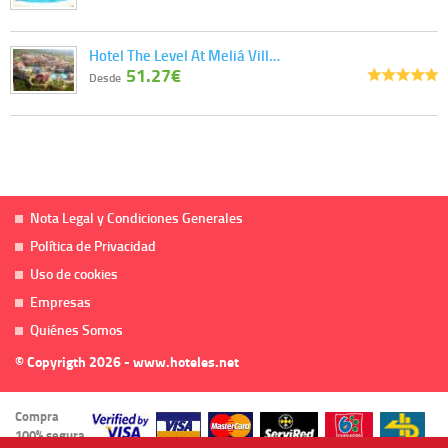
Hotel The Level At Meliá Vill…
51.27€
Desde
Nota Legal y Condiciones Generales
Política de Privacidad
Uso de cookies
Empresas
Quiénes Somos
© Copyrigth 2026 - www.hoteles.net
Compra
100% segura