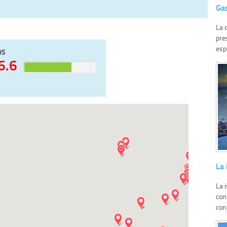
Ga
La 
pre
espe
OS
6.6
La 
La 
con
con