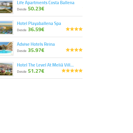
Life Apartments Costa Ballena
información tenemos sobre usted, corregirla y
50.23€
eliminarla, tal y como se explica en la
Desde
información adicional disponible en nuestra
página web.
Hotel Playaballena Spa
Información complementaria:
Puede consultar
36.59€
la información adicional y detallada sobre cómo
Desde
tratamos sus datos en la
política de privacidad
Advise Hotels Reina
35.97€
Desde
Hotel The Level At Meliá Vill…
51.27€
Desde