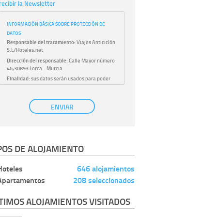
recibir la Newsletter
INFORMACIÓN BÁSICA SOBRE PROTECCIÓN DE
DATOS
Responsable del tratamiento:
Viajes Anticiclón
S.L/Hoteles.net
Dirección del responsable:
Calle Mayor número
46,30893 Lorca - Murcia
Finalidad:
sus datos serán usados para poder
atender sus solicitudes y prestarle nuestros
servicios.
Publicidad:
solo le enviaremos publicidad con su
ENVIAR
autorización previa, que podrá facilitarnos
mediante la casilla correspondiente
establecida al efecto.
Base Jurídica:
únicamente trataremos sus datos
POS DE ALOJAMIENTO
con su consentimiento previo, que podrá
facilitarnos mediante la casilla correspondiente
establecida al efecto.
Hoteles
646 alojamientos
Destinatarios:
con carácter general, sólo el
Apartamentos
208 seleccionados
personal de nuestra entidad que esté
debidamente autorizado podrá tener
conocimiento de la información que le pedimos.
TIMOS ALOJAMIENTOS VISITADOS
No se comunicarán datos a terceros.
Derechos:
tiene derecho a saber qué