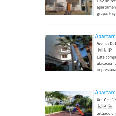
Hay un tot
apartament
grupo. Ha
Apartame
Avenida De 
Este compl
ubicacion e
impresiona
Apartame
Urb. Gran V
Situado en