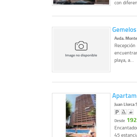
con difere
Gemelos
Avda. Monte
Recepción 
encuentran
playa, a…
Apartame
Juan Llorca 
192
Desde
Encantador
45 estanci