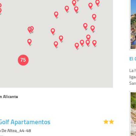
El 
75
La 
liga
San
n Alicante
 Golf Apartamentos
 De Altea, ,44-48