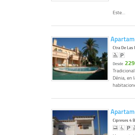
Este…
Apartame
Ctra De Las
229
Desde
Tradiciona
Dénia, en l
habitacio
Apartame
Cipreses 4 