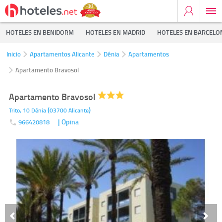
HOTELES EN BENIDORM
HOTELES EN MADRID
HOTELES EN BARCELO
Inicio
Apartamentos Alicante
Dénia
Apartamentos
Apartamento Bravosol
Apartamento Bravosol
(
)
Trito, 10
Dénia
03700
Alicante
| Opina
966420818