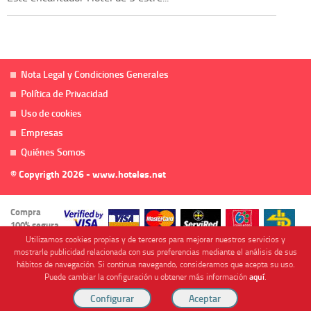
Nota Legal y Condiciones Generales
Política de Privacidad
Uso de cookies
Empresas
Quiénes Somos
© Copyrigth 2026 - www.hoteles.net
Compra
100% segura
Utilizamos cookies propias y de terceros para mejorar nuestros servicios y
mostrarle publicidad relacionada con sus preferencias mediante el análisis de sus
hábitos de navegación. Si continua navegando, consideramos que acepta su uso.
Puede cambiar la configuración u obtener más información
aquí
.
Cofinanciado por