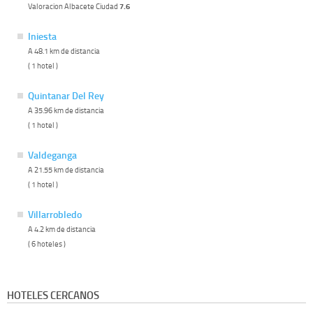
Valoracion Albacete Ciudad
7.6
Iniesta
A 48.1 km de distancia
( 1 hotel )
Quintanar Del Rey
A 35.96 km de distancia
( 1 hotel )
Valdeganga
A 21.55 km de distancia
( 1 hotel )
Villarrobledo
A 4.2 km de distancia
( 6 hoteles )
HOTELES CERCANOS