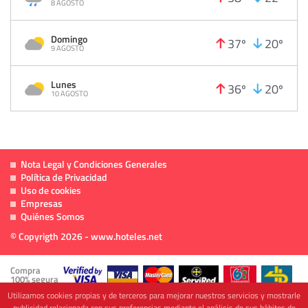
8 AGOSTO
Domingo
37º
20º
9 AGOSTO
Lunes
36º
20º
10 AGOSTO
Nota Legal y Condiciones Generales
Política de Privacidad
Uso de cookies
Empresas
Quiénes Somos
© Copyrigth 2026 - www.hoteles.net
Compra
100% segura
Utilizamos cookies propias y de terceros para mejorar nuestros servicios y mostrarle
publicidad relacionada con sus preferencias mediante el análisis de sus hábitos de