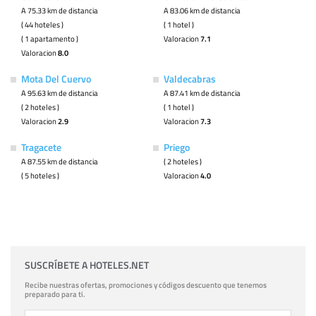
A 75.33 km de distancia
A 83.06 km de distancia
( 44 hoteles )
( 1 hotel )
( 1 apartamento )
Valoracion
7.1
Valoracion
8.0
Mota Del Cuervo
Valdecabras
A 95.63 km de distancia
A 87.41 km de distancia
( 2 hoteles )
( 1 hotel )
Valoracion
2.9
Valoracion
7.3
Tragacete
Priego
A 87.55 km de distancia
( 2 hoteles )
( 5 hoteles )
Valoracion
4.0
SUSCRÍBETE A HOTELES.NET
Recibe nuestras ofertas, promociones y códigos descuento que tenemos
preparado para ti.