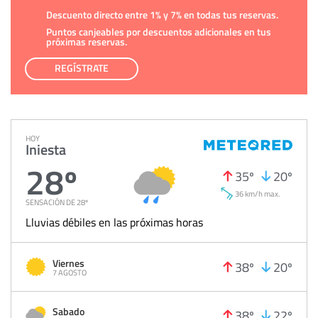
Descuento directo entre 1% y 7% en todas tus reservas.
Puntos canjeables por descuentos adicionales en tus
próximas reservas.
REGÍSTRATE
HOY
Iniesta
28º
35º
20º
36 km/h max.
SENSACIÓN DE 28º
Lluvias débiles en las próximas horas
Viernes
38º
20º
7 AGOSTO
Sabado
38º
22º