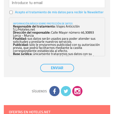
Acepto el tratamiento de mis datos para recibir la Newsletter
INFORMACIÓN BÁSICA SOBRE PROTECCIÓN DE DATOS
Responsable del tratamiento:
Viajes Anticiclón
S.L/Hoteles.net
Dirección del responsable:
Calle Mayor número 46,30893
Lorca - Murcia
Finalidad:
sus datos serán usados para poder atender sus
solicitudes y prestarle nuestros servicios.
Publicidad:
solo le enviaremos publicidad con su autorización
previa, que podrá facilitarnos mediante la casilla
correspondiente establecida al efecto.
Base Jurídica:
únicamente trataremos sus datos con su
consentimiento previo, que podrá facilitarnos mediante la
casilla correspondiente establecida al efecto.
Destinatarios:
con carácter general, sólo el personal de
nuestra entidad que esté debidamente autorizado podrá
ENVIAR
tener conocimiento de la información que le pedimos. No se
comunicarán datos a terceros.
Derechos:
tiene derecho a saber qué información tenemos
sobre usted, corregirla y eliminarla, tal y como se explica en
la información adicional disponible en nuestra página web.
Información complementaria:
Puede consultar la información
adicional y detallada sobre cómo tratamos sus datos en la
política de privacidad
SÍGUENOS
OFERTAS EN HOTELES.NET