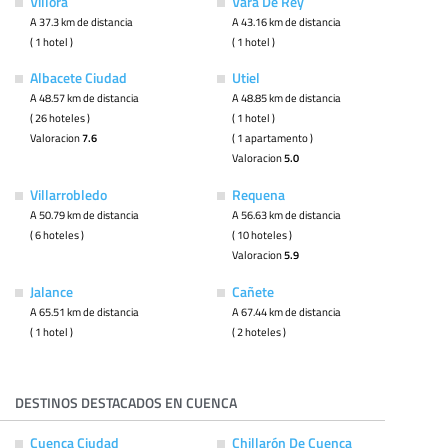
Villora
Vara De Rey
A 37.3 km de distancia
A 43.16 km de distancia
( 1 hotel )
( 1 hotel )
Albacete Ciudad
Utiel
A 48.57 km de distancia
A 48.85 km de distancia
( 26 hoteles )
( 1 hotel )
Valoracion
7.6
( 1 apartamento )
Valoracion
5.0
Villarrobledo
Requena
A 50.79 km de distancia
A 56.63 km de distancia
( 6 hoteles )
( 10 hoteles )
Valoracion
5.9
Jalance
Cañete
A 65.51 km de distancia
A 67.44 km de distancia
( 1 hotel )
( 2 hoteles )
DESTINOS DESTACADOS EN CUENCA
Cuenca Ciudad
Chillarón De Cuenca