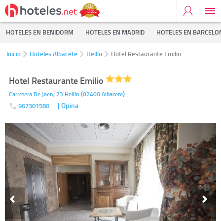
HOTELES EN BENIDORM
HOTELES EN MADRID
HOTELES EN BARCELO
Inicio
Hoteles Albacete
Hellín
Hotel Restaurante Emilio
Hotel Restaurante Emilio
(
)
Carretera De Jaen, 23
Hellín
02400
Albacete
| Opina
967301580