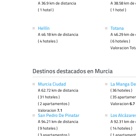
A 36.9 km de distancia
A 38.58 km de 
( 1 hotel )
( 1 hotel )
Hellín
Totana
A 46.18 km de distancia
A 46.29 km de 
( 4 hoteles )
( 6 hoteles )
Valoracion To
Destinos destacados en Murcia
Murcia Ciudad
La Manga De
A 62.72 km de distancia
( 36 hoteles )
( 31 hoteles )
( 35 apartamen
( 2 apartamentos )
Valoracion
6.7
Valoracion
7.1
San Pedro De Pinatar
Los Alcázare
A 94.21 km de distancia
A 92.31 km de 
( 9 hoteles )
( 14 hoteles )
( 3 apartamentos )
( 1 apartament