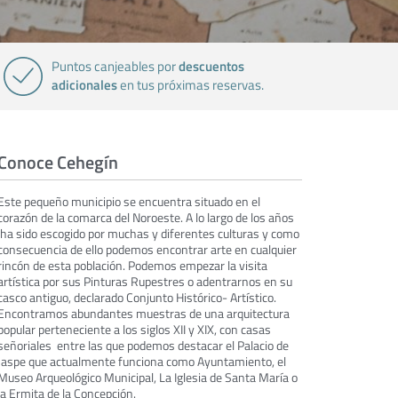
descuentos
Puntos canjeables por
adicionales
en tus próximas reservas.
Conoce Cehegín
Este pequeño municipio se encuentra situado en el
corazón de la comarca del Noroeste. A lo largo de los años
ha sido escogido por muchas y diferentes culturas y como
consecuencia de ello podemos encontrar arte en cualquier
rincón de esta población. Podemos empezar la visita
artística por sus Pinturas Rupestres o adentrarnos en su
casco antiguo, declarado Conjunto Histórico- Artístico.
Encontramos abundantes muestras de una arquitectura
popular perteneciente a los siglos XII y XIX, con casas
señoriales entre las que podemos destacar el Palacio de
Jaspe que actualmente funciona como Ayuntamiento, el
Museo Arqueológico Municipal, La Iglesia de Santa María o
la Ermita de la Concepción.