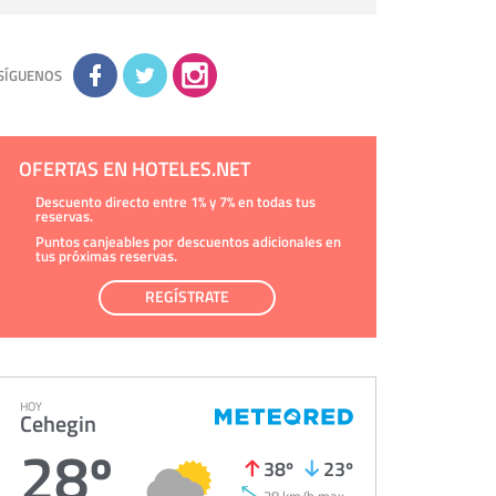
personal de nuestra entidad que esté
debidamente autorizado podrá tener
conocimiento de la información que le pedimos.
No se comunicarán datos a terceros.
Derechos:
tiene derecho a saber qué
información tenemos sobre usted, corregirla y
SÍGUENOS
eliminarla, tal y como se explica en la
información adicional disponible en nuestra
página web.
Información complementaria:
Puede consultar
la información adicional y detallada sobre cómo
tratamos sus datos en la
política de privacidad
OFERTAS EN HOTELES.NET
Descuento directo entre 1% y 7% en todas tus
reservas.
Puntos canjeables por descuentos adicionales en
tus próximas reservas.
REGÍSTRATE
HOY
Cehegin
28º
38º
23º
38 km/h max.