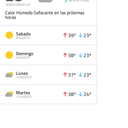
SENSACIÓN DE 32º
Calor Húmedo Sofocante en las próximas
horas
Sabado
39º
23º
8 AGOSTO
Domingo
38º
23º
9 AGOSTO
Lunes
37º
23º
10 AGOSTO
Martes
38º
24º
11 AGOSTO