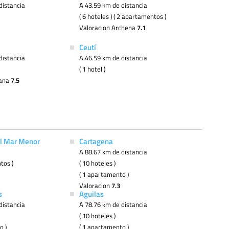
distancia
A 43.59 km de distancia
( 6 hoteles ) ( 2 apartamentos )
Valoracion Archena
7.1
Ceutí
distancia
A 46.59 km de distancia
( 1 hotel )
tana
7.5
l Mar Menor
Cartagena
A 88.67 km de distancia
tos )
( 10 hoteles )
( 1 apartamento )
Valoracion
7.3
s
Aguilas
distancia
A 78.76 km de distancia
( 10 hoteles )
o )
( 1 apartamento )