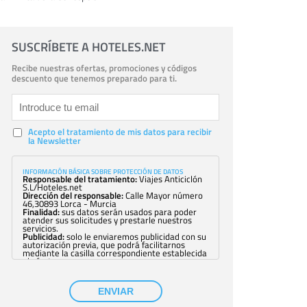
SUSCRÍBETE A HOTELES.NET
Recibe nuestras ofertas, promociones y códigos
descuento que tenemos preparado para ti.
Acepto el tratamiento de mis datos para recibir
la Newsletter
INFORMACIÓN BÁSICA SOBRE PROTECCIÓN DE DATOS
Responsable del tratamiento:
Viajes Anticiclón
S.L/Hoteles.net
Dirección del responsable:
Calle Mayor número
46,30893 Lorca - Murcia
Finalidad:
sus datos serán usados para poder
atender sus solicitudes y prestarle nuestros
servicios.
Publicidad:
solo le enviaremos publicidad con su
autorización previa, que podrá facilitarnos
mediante la casilla correspondiente establecida
al efecto.
Base Jurídica:
únicamente trataremos sus datos
con su consentimiento previo, que podrá
facilitarnos mediante la casilla correspondiente
ENVIAR
establecida al efecto.
Destinatarios:
con carácter general, sólo el