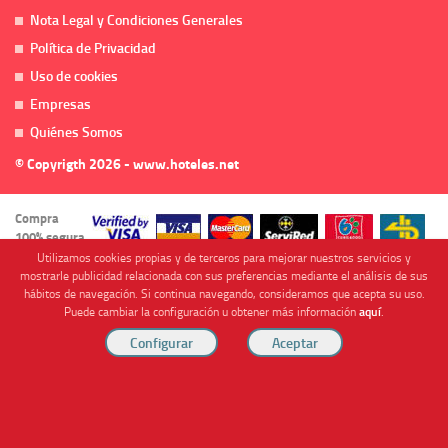
Nota Legal y Condiciones Generales
Política de Privacidad
Uso de cookies
Empresas
Quiénes Somos
© Copyrigth 2026 - www.hoteles.net
Compra
100% segura
Utilizamos cookies propias y de terceros para mejorar nuestros servicios y
mostrarle publicidad relacionada con sus preferencias mediante el análisis de sus
hábitos de navegación. Si continua navegando, consideramos que acepta su uso.
Puede cambiar la configuración u obtener más información
aquí
.
Cofinanciado por
Viajes Anticiclón, S.L. Agencia de Viajes Online - C.I. MU-107-2-25. C/ Mayor nº46 Bajo,
CP: 30893, Almendricos (Murcia, Spain).