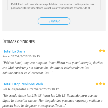
Publicidad:
solo le enviaremos publicidad con su autorización previa, que
podrá facilitarnos mediante la casilla correspondiente establecida al
efecto.
Base Jurídica:
únicamente trataremos sus datos con su consentimiento
ENVIAR
previo, que podrá facilitarnos mediante la casilla correspondiente
establecida al efecto.
Destinatarios:
con carácter general, sólo el personal de nuestra entidad
que esté debidamente autorizado podrá tener conocimiento de la
información que le pedimos. No se comunicarán datos a terceros.
ÚLTIMAS OPINIONES
Derechos:
tiene derecho a saber qué información tenemos sobre usted,
corregirla y eliminarla, tal y como se explica en la información adicional
Hotel La Xana
disponible en nuestra página web.
Información complementaria:
Puede consultar la información adicional y
Por
el 27/09/2025 23:10:13
detallada sobre cómo tratamos sus datos en la
política de privacidad
"Pésimo hotel, limpieza ninguna, inmovilisrio roto y mal arrerglo, dueñas
con Mal carácter y sin educación, sin aire ni calefacción en las
habitaciones ni en el comedor, las…"
Hotel Htop Molinos Park
Por
A los pasotas
el 22/04/2025 23:18:12
"He estado desde las 21h 45’ hasta las 23h 15’ llamando para que me
digan la dirección exacta. Han llegado dos personas mayores y mañana a
primera hora he de pasar a recogerlas.Todo…"