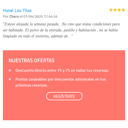
Hotel Los Tilos
Por
Charo
el 01/04/2025 17:44:54
"Estuve alojada la semana pasada...No creo que reúna condiciones para
ser habitado. El polvo de la entrada, pasillo y habitación , no se había
limpiado en todo el invierno, además de…"
NUESTRAS OFERTAS
Descuento directo entre
1%
y
7%
en todas tus reservas.
Puntos canjeables por descuentos adicionales en tus
próximas reservas.
REGÍSTRATE