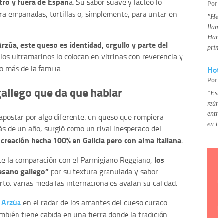
tro y fuera de Españ
a. Su sabor suave y lácteo lo
Po
ra empanadas, tortillas o, simplemente, para untar en
"He
lla
Han
Arzúa, este queso es identidad, orgullo y parte del
pri
los ultramarinos lo colocan en vitrinas con reverencia y
o más de la familia.
Hot
Po
allego que da que hablar
"Es
reú
ent
apostar por algo diferente: un queso que rompiera
en 
ás de un año, surgió como un rival inesperado del
creación hecha 100% en Galicia pero con alma italiana.
los
ce la comparación con el Parmigiano Reggiano,
esano gallego”
por su textura granulada y sabor
rto: varias medallas internacionales avalan su calidad.
e Arzúa
en el radar de los amantes del queso curado.
bién tiene cabida en una tierra donde la tradición