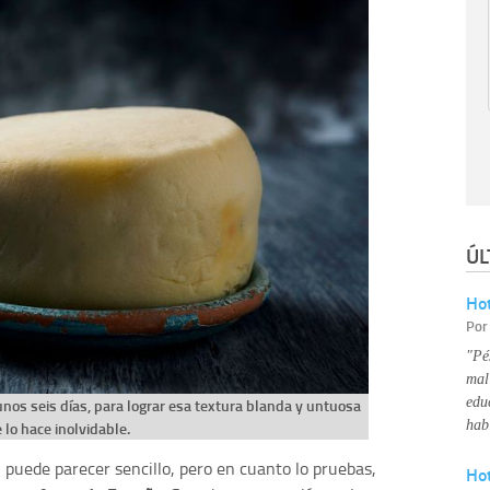
ÚL
Hot
Po
"Pé
mal
edu
unos seis días, para lograr esa textura blanda y untuosa
hab
 lo hace inolvidable.
, puede parecer sencillo, pero en cuanto lo pruebas,
Ho