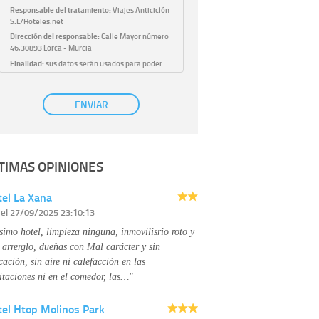
Responsable del tratamiento:
Viajes Anticiclón
S.L/Hoteles.net
Dirección del responsable:
Calle Mayor número
46,30893 Lorca - Murcia
Finalidad:
sus datos serán usados para poder
atender sus solicitudes y prestarle nuestros
servicios.
Publicidad:
solo le enviaremos publicidad con su
ENVIAR
autorización previa, que podrá facilitarnos
mediante la casilla correspondiente
establecida al efecto.
Base Jurídica:
únicamente trataremos sus datos
TIMAS OPINIONES
con su consentimiento previo, que podrá
facilitarnos mediante la casilla correspondiente
establecida al efecto.
el La Xana
Destinatarios:
con carácter general, sólo el
r
el 27/09/2025 23:10:13
personal de nuestra entidad que esté
debidamente autorizado podrá tener
simo hotel, limpieza ninguna, inmovilisrio roto y
conocimiento de la información que le pedimos.
No se comunicarán datos a terceros.
 arrerglo, dueñas con Mal carácter y sin
Derechos:
tiene derecho a saber qué
cación, sin aire ni calefacción en las
información tenemos sobre usted, corregirla y
itaciones ni en el comedor, las…"
eliminarla, tal y como se explica en la
información adicional disponible en nuestra
tel Htop Molinos Park
página web.