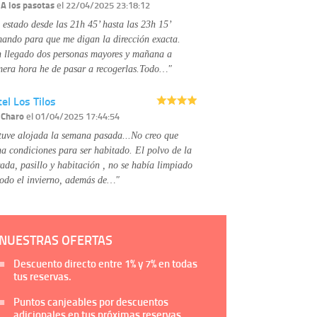
Información complementaria:
Puede consultar
r
A los pasotas
el 22/04/2025 23:18:12
la información adicional y detallada sobre cómo
 estado desde las 21h 45’ hasta las 23h 15’
tratamos sus datos en la
política de privacidad
mando para que me digan la dirección exacta.
 llegado dos personas mayores y mañana a
mera hora he de pasar a recogerlas.Todo…"
el Los Tilos
r
Charo
el 01/04/2025 17:44:54
tuve alojada la semana pasada...No creo que
na condiciones para ser habitado. El polvo de la
rada, pasillo y habitación , no se había limpiado
todo el invierno, además de…"
NUESTRAS OFERTAS
Descuento directo entre
1%
y
7%
en todas
tus reservas.
Puntos canjeables por descuentos
adicionales en tus próximas reservas.