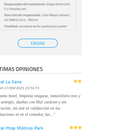
Responsable del tratamiento:
Viajes Anticiclón
S.L/Hoteles.net
Dirección del responsable:
Calle Mayor número
46,30893 Lorca - Murcia
Finalidad:
sus datos serán usados para poder
atender sus solicitudes y prestarle nuestros
servicios.
Publicidad:
solo le enviaremos publicidad con su
ENVIAR
autorización previa, que podrá facilitarnos
mediante la casilla correspondiente
establecida al efecto.
Base Jurídica:
únicamente trataremos sus datos
TIMAS OPINIONES
con su consentimiento previo, que podrá
facilitarnos mediante la casilla correspondiente
establecida al efecto.
el La Xana
Destinatarios:
con carácter general, sólo el
r
el 27/09/2025 23:10:13
personal de nuestra entidad que esté
debidamente autorizado podrá tener
simo hotel, limpieza ninguna, inmovilisrio roto y
conocimiento de la información que le pedimos.
No se comunicarán datos a terceros.
 arrerglo, dueñas con Mal carácter y sin
Derechos:
tiene derecho a saber qué
cación, sin aire ni calefacción en las
información tenemos sobre usted, corregirla y
itaciones ni en el comedor, las…"
eliminarla, tal y como se explica en la
información adicional disponible en nuestra
tel Htop Molinos Park
página web.