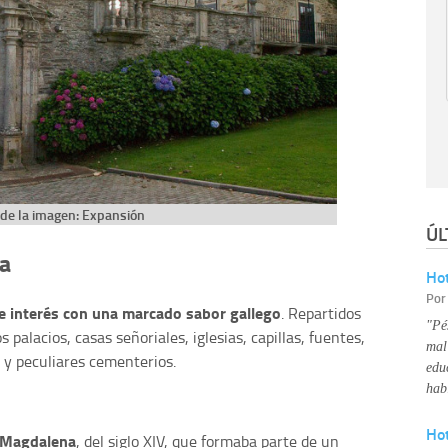
de la imagen: Expansión
ÚL
úa
Hot
Po
e interés con una marcado sabor gallego
. Repartidos
"Pé
 palacios, casas señoriales, iglesias, capillas, fuentes,
mal
s y peculiares cementerios.
edu
hab
Ho
a Magdalena
, del siglo XIV, que formaba parte de un