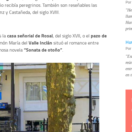
Po
o recibía peregrinos. También son reseñables las
"He
 y Castañeda, del siglo XVIII.
lla
Han
pri
casa señorial de Rosal
pazo de
s la
, del siglo XVII, o el
Hot
Valle Inclán
amón María del
situó el romance entre
Po
“Sonata de otoño”
amosa novela
.
"Es
reú
ent
en 