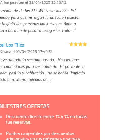
Información complementaria:
Puede consultar
r
A los pasotas
el 22/04/2025 23:18:12
la información adicional y detallada sobre cómo
 estado desde las 21h 45’ hasta las 23h 15’
tratamos sus datos en la
política de privacidad
mando para que me digan la dirección exacta.
 llegado dos personas mayores y mañana a
mera hora he de pasar a recogerlas.Todo…"
el Los Tilos
r
Charo
el 01/04/2025 17:44:54
tuve alojada la semana pasada...No creo que
na condiciones para ser habitado. El polvo de la
rada, pasillo y habitación , no se había limpiado
todo el invierno, además de…"
NUESTRAS OFERTAS
Descuento directo entre
1%
y
7%
en todas
tus reservas.
Puntos canjeables por descuentos
adicionales en tus próximas reservas.