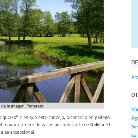
DE
Ar
OT
 de la imagen: Pinterest
Me
o queixo". Y es que este concejo, o concello en gallego,
Ag
Galicia
 el mayor número de vacas por habitante de
. El
Sa
e es excepcional.
Sa