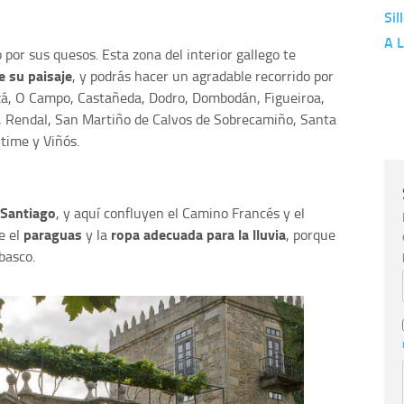
Sil
A L
 por sus quesos. Esta zona del interior gallego te
e su paisaje
, y podrás hacer un agradable recorrido por
zá, O Campo, Castañeda, Dodro, Dombodán, Figueiroa,
, Rendal, San Martiño de Calvos de Sobrecamiño, Santa
ntime y Viñós.
 Santiago
, y aquí confluyen el Camino Francés y el
paraguas
ropa adecuada para la lluvia
e el
y la
, porque
basco.