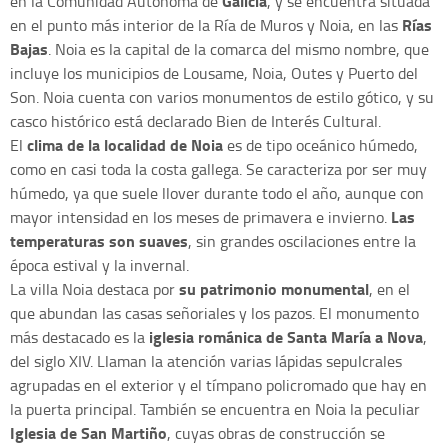
Galicia
en la Comunidad Autónoma de
, y se encuentra situada
Rías
en el punto más interior de la Ría de Muros y Noia, en las
Bajas
. Noia es la capital de la comarca del mismo nombre, que
incluye los municipios de Lousame, Noia, Outes y Puerto del
Son. Noia cuenta con varios monumentos de estilo gótico, y su
casco histórico está declarado Bien de Interés Cultural.
clima de la localidad de Noia
El
es de tipo oceánico húmedo,
como en casi toda la costa gallega. Se caracteriza por ser muy
húmedo, ya que suele llover durante todo el año, aunque con
Las
mayor intensidad en los meses de primavera e invierno.
temperaturas son suaves
, sin grandes oscilaciones entre la
época estival y la invernal.
su patrimonio monumental
La villa Noia destaca por
, en el
que abundan las casas señoriales y los pazos. El monumento
iglesia románica de Santa María a Nova
más destacado es la
,
del siglo XIV. Llaman la atención varias lápidas sepulcrales
agrupadas en el exterior y el tímpano policromado que hay en
la puerta principal. También se encuentra en Noia la peculiar
Iglesia de San Martiño
, cuyas obras de construcción se