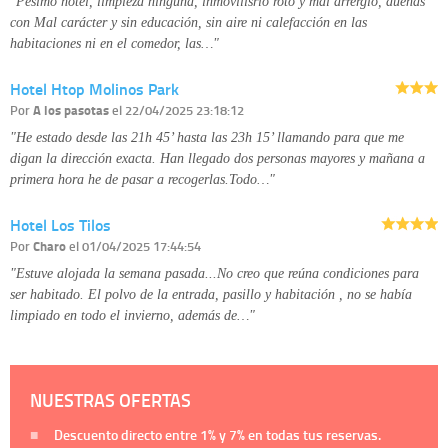
"Pésimo hotel, limpieza ninguna, inmovilisrio roto y mal arrerglo, dueñas
con Mal carácter y sin educación, sin aire ni calefacción en las
habitaciones ni en el comedor, las…"
Hotel Htop Molinos Park
Por
A los pasotas
el 22/04/2025 23:18:12
"He estado desde las 21h 45’ hasta las 23h 15’ llamando para que me
digan la dirección exacta. Han llegado dos personas mayores y mañana a
primera hora he de pasar a recogerlas.Todo…"
Hotel Los Tilos
Por
Charo
el 01/04/2025 17:44:54
"Estuve alojada la semana pasada...No creo que reúna condiciones para
ser habitado. El polvo de la entrada, pasillo y habitación , no se había
limpiado en todo el invierno, además de…"
NUESTRAS OFERTAS
Descuento directo entre
1%
y
7%
en todas tus reservas.