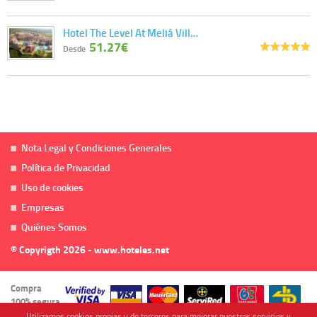
Hotel The Level At Meliá Vill…
51.27€
Desde
Nota Legal y Condiciones Generales
Política de Privacidad
Uso de cookies
Empresas
Quiénes Somos
© Copyrigth 2026 - www.hoteles.net
Compra
100% segura
Utilizamos cookies propias y de terceros para mejorar nuestros servicios y