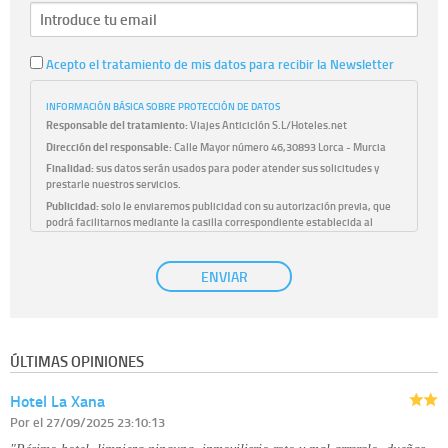
Acepto el tratamiento de mis datos para recibir la Newsletter
INFORMACIÓN BÁSICA SOBRE PROTECCIÓN DE DATOS
Responsable del tratamiento:
Viajes Anticiclón S.L/Hoteles.net
Dirección del responsable:
Calle Mayor número 46,30893 Lorca - Murcia
Finalidad:
sus datos serán usados para poder atender sus solicitudes y
prestarle nuestros servicios.
Publicidad:
solo le enviaremos publicidad con su autorización previa, que
podrá facilitarnos mediante la casilla correspondiente establecida al
efecto.
Base Jurídica:
únicamente trataremos sus datos con su consentimiento
ENVIAR
previo, que podrá facilitarnos mediante la casilla correspondiente
establecida al efecto.
Destinatarios:
con carácter general, sólo el personal de nuestra entidad
que esté debidamente autorizado podrá tener conocimiento de la
información que le pedimos. No se comunicarán datos a terceros.
ÚLTIMAS OPINIONES
Derechos:
tiene derecho a saber qué información tenemos sobre usted,
corregirla y eliminarla, tal y como se explica en la información adicional
Hotel La Xana
disponible en nuestra página web.
Información complementaria:
Puede consultar la información adicional y
Por
el 27/09/2025 23:10:13
detallada sobre cómo tratamos sus datos en la
política de privacidad