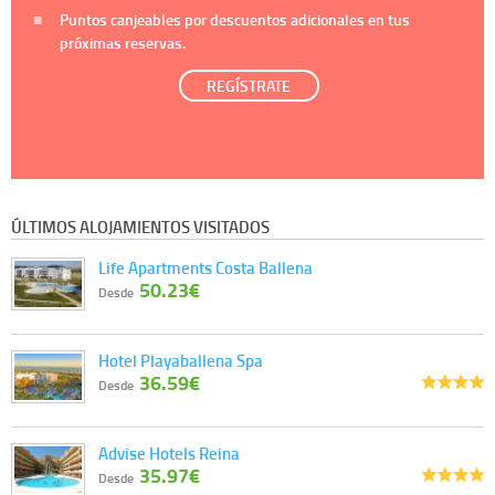
Puntos canjeables por descuentos adicionales en tus
próximas reservas.
REGÍSTRATE
ÚLTIMOS ALOJAMIENTOS VISITADOS
Life Apartments Costa Ballena
50.23€
Desde
Hotel Playaballena Spa
36.59€
Desde
Advise Hotels Reina
35.97€
Desde