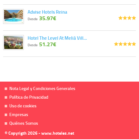
Advise Hotels Reina
35.97€
Desde
Hotel The Level At Meliá Vill…
51.27€
Desde
Nota Legal y Condiciones Generales
Política de Privacidad
Uso de cookies
Empresas
Quiénes Somos
© Copyrigth 2026 - www.hoteles.net