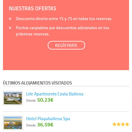
NUESTRAS OFERTAS
Descuento directo entre
1%
y
7%
en todas tus reservas.
Puntos canjeables por descuentos adicionales en tus
próximas reservas.
REGÍSTRATE
ÚLTIMOS ALOJAMIENTOS VISITADOS
Life Apartments Costa Ballena
50.23€
Desde
Hotel Playaballena Spa
36.59€
Desde