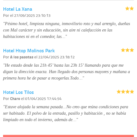
corregirla y eliminarla, tal y como se explica en la información adicional
Hotel La Xana
disponible en nuestra página web.
Información complementaria:
Puede consultar la información adicional y
Por
el 27/09/2025 23:10:13
detallada sobre cómo tratamos sus datos en la
política de privacidad
"Pésimo hotel, limpieza ninguna, inmovilisrio roto y mal arrerglo, dueñas
con Mal carácter y sin educación, sin aire ni calefacción en las
habitaciones ni en el comedor, las…"
Hotel Htop Molinos Park
Por
A los pasotas
el 22/04/2025 23:18:12
"He estado desde las 21h 45’ hasta las 23h 15’ llamando para que me
digan la dirección exacta. Han llegado dos personas mayores y mañana a
primera hora he de pasar a recogerlas.Todo…"
Hotel Los Tilos
Por
Charo
el 01/04/2025 17:44:54
"Estuve alojada la semana pasada...No creo que reúna condiciones para
ser habitado. El polvo de la entrada, pasillo y habitación , no se había
limpiado en todo el invierno, además de…"