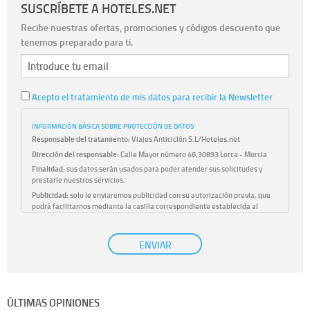
SUSCRÍBETE A HOTELES.NET
Recibe nuestras ofertas, promociones y códigos descuento que
tenemos preparado para ti.
Acepto el tratamiento de mis datos para recibir la Newsletter
INFORMACIÓN BÁSICA SOBRE PROTECCIÓN DE DATOS
Responsable del tratamiento:
Viajes Anticiclón S.L/Hoteles.net
Dirección del responsable:
Calle Mayor número 46,30893 Lorca - Murcia
Finalidad:
sus datos serán usados para poder atender sus solicitudes y
prestarle nuestros servicios.
Publicidad:
solo le enviaremos publicidad con su autorización previa, que
podrá facilitarnos mediante la casilla correspondiente establecida al
efecto.
Base Jurídica:
únicamente trataremos sus datos con su consentimiento
ENVIAR
previo, que podrá facilitarnos mediante la casilla correspondiente
establecida al efecto.
Destinatarios:
con carácter general, sólo el personal de nuestra entidad
que esté debidamente autorizado podrá tener conocimiento de la
información que le pedimos. No se comunicarán datos a terceros.
ÚLTIMAS OPINIONES
Derechos:
tiene derecho a saber qué información tenemos sobre usted,