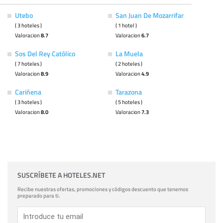
Utebo
San Juan De Mozarrifar
( 3 hoteles )
( 1 hotel )
Valoracion
8.7
Valoracion
6.7
Sos Del Rey Católico
La Muela
( 7 hoteles )
( 2 hoteles )
Valoracion
8.9
Valoracion
4.9
Cariñena
Tarazona
( 3 hoteles )
( 5 hoteles )
Valoracion
8.0
Valoracion
7.3
SUSCRÍBETE A HOTELES.NET
Recibe nuestras ofertas, promociones y códigos descuento que tenemos
preparado para ti.