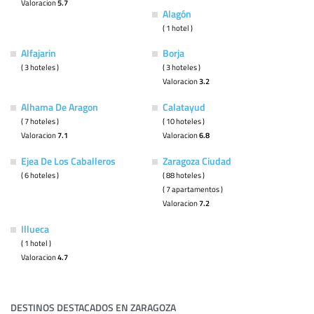
Valoracion
5.7
Alagón
( 1 hotel )
Alfajarin
Borja
( 3 hoteles )
( 3 hoteles )
Valoracion
3.2
Alhama De Aragon
Calatayud
( 7 hoteles )
( 10 hoteles )
Valoracion
7.1
Valoracion
6.8
Ejea De Los Caballeros
Zaragoza Ciudad
( 6 hoteles )
( 88 hoteles )
( 7 apartamentos )
Valoracion
7.2
Illueca
( 1 hotel )
Valoracion
4.7
DESTINOS DESTACADOS EN ZARAGOZA