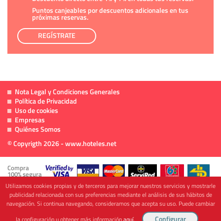
Puntos canjeables por descuentos adicionales en tus
próximas reservas.
REGÍSTRATE
Nota Legal y Condiciones Generales
Política de Privacidad
Uso de cookies
Empresas
Quiénes Somos
© Copyrigth 2026 - www.hoteles.net
Compra
100% segura
Utilizamos cookies propias y de terceros para mejorar nuestros servicios y mostrarle
publicidad relacionada con sus preferencias mediante el análisis de sus hábitos de
navegación. Si continua navegando, consideramos que acepta su uso. Puede cambiar
Cofinanciado por
la configuración u obtener más información
aquí
.