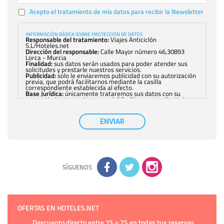
Acepto el tratamiento de mis datos para recibir la Newsletter
INFORMACIÓN BÁSICA SOBRE PROTECCIÓN DE DATOS
Responsable del tratamiento:
Viajes Anticiclón
S.L/Hoteles.net
Dirección del responsable:
Calle Mayor número 46,30893
Lorca - Murcia
Finalidad:
sus datos serán usados para poder atender sus
solicitudes y prestarle nuestros servicios.
Publicidad:
solo le enviaremos publicidad con su autorización
previa, que podrá facilitarnos mediante la casilla
correspondiente establecida al efecto.
Base Jurídica:
únicamente trataremos sus datos con su
consentimiento previo, que podrá facilitarnos mediante la
casilla correspondiente establecida al efecto.
Destinatarios:
con carácter general, sólo el personal de
nuestra entidad que esté debidamente autorizado podrá
ENVIAR
tener conocimiento de la información que le pedimos. No se
comunicarán datos a terceros.
Derechos:
tiene derecho a saber qué información tenemos
sobre usted, corregirla y eliminarla, tal y como se explica en
la información adicional disponible en nuestra página web.
Información complementaria:
Puede consultar la información
adicional y detallada sobre cómo tratamos sus datos en la
política de privacidad
SÍGUENOS
OFERTAS EN HOTELES.NET
Descuento directo entre 1% y 7% en todas tus reservas.