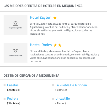
LAS MEJORES OFERTAS DE HOTELES EN MEQUINENZA
Hotel Zaytun
El Hotel Zaytun está situado junto al parque natural de
Aiguabarreig, a orillas del río Cinca, y ofrece habitaciones con
vistas al castillo. Hay conexión WiFi gratuita en todas las
instalaciones
Hostal Rodes
El Hostal Rodes, situado a orillas del río Segre, ofrece
habitaciones con aire acondicionado, conexión Wi-Fi gratuita y
vistas al río. Las habitaciones son sencillas y presentan una
decoración
DESTINOS CERCANOS A MEQUINENZA
Casetas
La Puebla De Alfinden
( 2 hoteles )
( 3 hoteles )
Pedrola
Uncastillo
( 3 hoteles )
( 1 hotel )