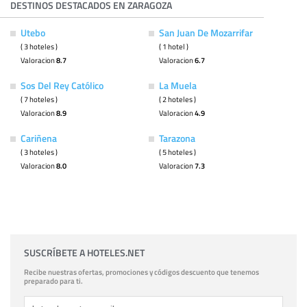
DESTINOS DESTACADOS EN ZARAGOZA
Utebo
San Juan De Mozarrifar
( 3 hoteles )
( 1 hotel )
Valoracion
8.7
Valoracion
6.7
Sos Del Rey Católico
La Muela
( 7 hoteles )
( 2 hoteles )
Valoracion
8.9
Valoracion
4.9
Cariñena
Tarazona
( 3 hoteles )
( 5 hoteles )
Valoracion
8.0
Valoracion
7.3
SUSCRÍBETE A HOTELES.NET
Recibe nuestras ofertas, promociones y códigos descuento que tenemos
preparado para ti.