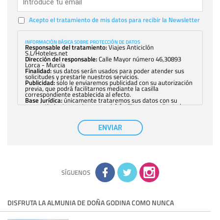
Acepto el tratamiento de mis datos para recibir la Newsletter
INFORMACIÓN BÁSICA SOBRE PROTECCIÓN DE DATOS
Responsable del tratamiento:
Viajes Anticiclón
S.L/Hoteles.net
Dirección del responsable:
Calle Mayor número 46,30893
Lorca - Murcia
Finalidad:
sus datos serán usados para poder atender sus
solicitudes y prestarle nuestros servicios.
Publicidad:
solo le enviaremos publicidad con su autorización
previa, que podrá facilitarnos mediante la casilla
correspondiente establecida al efecto.
Base Jurídica:
únicamente trataremos sus datos con su
consentimiento previo, que podrá facilitarnos mediante la
casilla correspondiente establecida al efecto.
Destinatarios:
con carácter general, sólo el personal de
nuestra entidad que esté debidamente autorizado podrá
ENVIAR
tener conocimiento de la información que le pedimos. No se
comunicarán datos a terceros.
Derechos:
tiene derecho a saber qué información tenemos
sobre usted, corregirla y eliminarla, tal y como se explica en
la información adicional disponible en nuestra página web.
Información complementaria:
Puede consultar la información
adicional y detallada sobre cómo tratamos sus datos en la
política de privacidad
SÍGUENOS
DISFRUTA LA ALMUNIA DE DOÑA GODINA COMO NUNCA