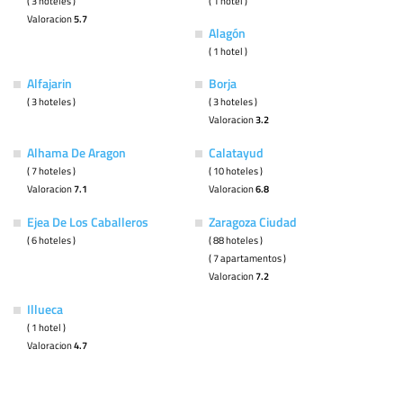
( 3 hoteles )
( 1 hotel )
Valoracion
5.7
Alagón
( 1 hotel )
Alfajarin
Borja
( 3 hoteles )
( 3 hoteles )
Valoracion
3.2
Alhama De Aragon
Calatayud
( 7 hoteles )
( 10 hoteles )
Valoracion
7.1
Valoracion
6.8
Ejea De Los Caballeros
Zaragoza Ciudad
( 6 hoteles )
( 88 hoteles )
( 7 apartamentos )
Valoracion
7.2
Illueca
( 1 hotel )
Valoracion
4.7