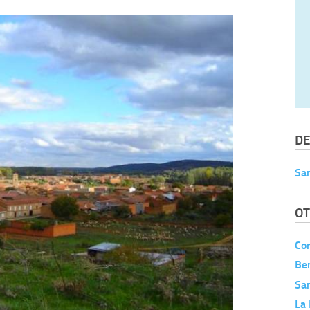
DE
Sa
OT
Co
Be
Sa
La