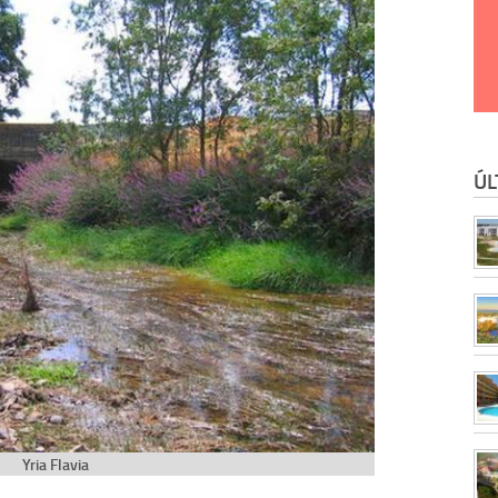
ÚL
Yria Flavia