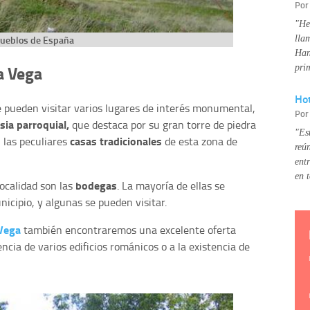
Po
"He
lla
ueblos de España
Han
a Vega
pri
Hot
se pueden visitar varios lugares de interés monumental,
Po
esia parroquial,
que destaca por su gran torre de piedra
"Es
casas tradicionales
 las peculiares
de esta zona de
reú
ent
en 
bodegas
localidad son las
. La mayoría de ellas se
icipio, y algunas se pueden visitar.
 Vega
también encontraremos una excelente oferta
ncia de varios edificios románicos o a la existencia de