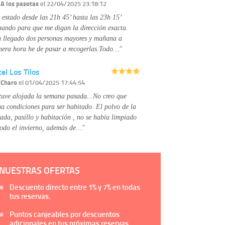
Información complementaria:
Puede consultar
r
A los pasotas
el 22/04/2025 23:18:12
la información adicional y detallada sobre cómo
 estado desde las 21h 45’ hasta las 23h 15’
tratamos sus datos en la
política de privacidad
mando para que me digan la dirección exacta.
 llegado dos personas mayores y mañana a
mera hora he de pasar a recogerlas.Todo…"
el Los Tilos
r
Charo
el 01/04/2025 17:44:54
tuve alojada la semana pasada...No creo que
na condiciones para ser habitado. El polvo de la
rada, pasillo y habitación , no se había limpiado
todo el invierno, además de…"
NUESTRAS OFERTAS
Descuento directo entre
1%
y
7%
en todas
tus reservas.
Puntos canjeables por descuentos
adicionales en tus próximas reservas.