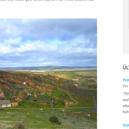
ÚL
Hot
Po
"Pé
mal
edu
hab
Ho