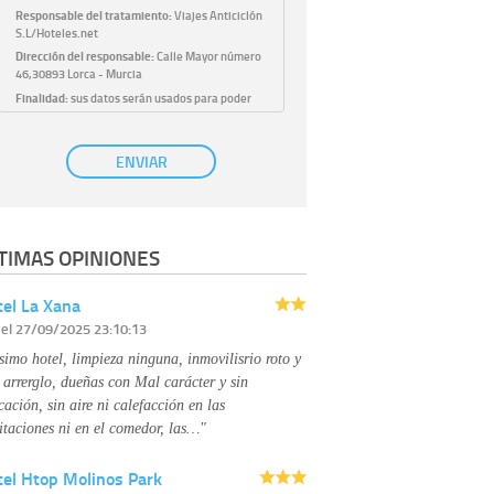
Responsable del tratamiento:
Viajes Anticiclón
S.L/Hoteles.net
Dirección del responsable:
Calle Mayor número
46,30893 Lorca - Murcia
Finalidad:
sus datos serán usados para poder
atender sus solicitudes y prestarle nuestros
servicios.
Publicidad:
solo le enviaremos publicidad con su
ENVIAR
autorización previa, que podrá facilitarnos
mediante la casilla correspondiente
establecida al efecto.
Base Jurídica:
únicamente trataremos sus datos
TIMAS OPINIONES
con su consentimiento previo, que podrá
facilitarnos mediante la casilla correspondiente
establecida al efecto.
el La Xana
Destinatarios:
con carácter general, sólo el
r
el 27/09/2025 23:10:13
personal de nuestra entidad que esté
debidamente autorizado podrá tener
simo hotel, limpieza ninguna, inmovilisrio roto y
conocimiento de la información que le pedimos.
No se comunicarán datos a terceros.
 arrerglo, dueñas con Mal carácter y sin
Derechos:
tiene derecho a saber qué
cación, sin aire ni calefacción en las
información tenemos sobre usted, corregirla y
itaciones ni en el comedor, las…"
eliminarla, tal y como se explica en la
información adicional disponible en nuestra
tel Htop Molinos Park
página web.