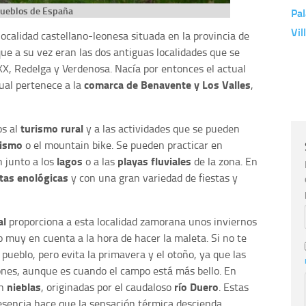
ueblos de España
Pal
Vil
calidad castellano-leonesa situada en la provincia de
 que a su vez eran las dos antiguas localidades que se
 XX, Redelga y Verdenosa. Nacía por entonces el actual
comarca de Benavente y Los Valles
cual pertenece a la
,
turismo rural
os al
y a las actividades que se pueden
rismo
o el mountain bike. Se pueden practicar en
lagos
playas fluviales
 junto a los
o a las
de la zona. En
tas enológicas
y con una gran variedad de fiestas y
al
proporciona a esta localidad zamorana unos inviernos
lo muy en cuenta a la hora de hacer la maleta. Si no te
el pueblo, pero evita la primavera y el otoño, ya que las
ones, aunque es cuando el campo está más bello. En
nieblas
río Duero
on
, originadas por el caudaloso
. Estas
resencia hace que la sensación térmica descienda