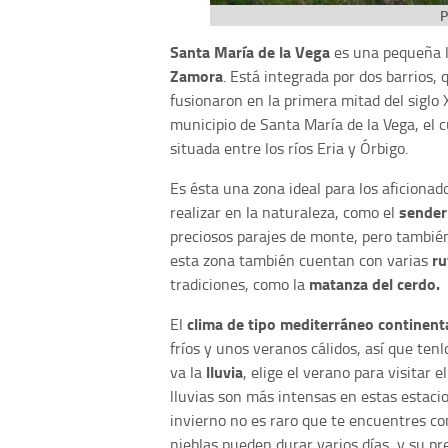
P
Santa María de la Vega
es una pequeña lo
Zamora
. Está integrada por dos barrios,
fusionaron en la primera mitad del siglo
municipio de Santa María de la Vega, el 
situada entre los ríos Eria y Órbigo.
Es ésta una zona ideal para los aficionad
sende
realizar en la naturaleza, como el
preciosos parajes de monte, pero también
ru
esta zona también cuentan con varias
matanza del cerdo.
tradiciones, como la
clima de tipo mediterráneo continent
El
fríos y unos veranos cálidos, así que ten
lluvia
va la
, elige el verano para visitar 
lluvias son más intensas en estas estaci
invierno no es raro que te encuentres c
nieblas pueden durar varios días, y su p