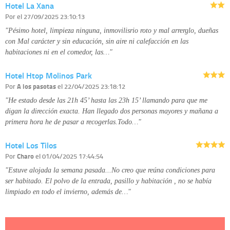
Hotel La Xana
disponible en nuestra página web.
Información complementaria:
Puede consultar la información adicional y
Por
el 27/09/2025 23:10:13
detallada sobre cómo tratamos sus datos en la
política de privacidad
"Pésimo hotel, limpieza ninguna, inmovilisrio roto y mal arrerglo, dueñas
con Mal carácter y sin educación, sin aire ni calefacción en las
habitaciones ni en el comedor, las…"
Hotel Htop Molinos Park
Por
A los pasotas
el 22/04/2025 23:18:12
"He estado desde las 21h 45’ hasta las 23h 15’ llamando para que me
digan la dirección exacta. Han llegado dos personas mayores y mañana a
primera hora he de pasar a recogerlas.Todo…"
Hotel Los Tilos
Por
Charo
el 01/04/2025 17:44:54
"Estuve alojada la semana pasada...No creo que reúna condiciones para
ser habitado. El polvo de la entrada, pasillo y habitación , no se había
limpiado en todo el invierno, además de…"