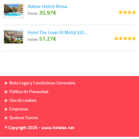
Advise Hotels Reina
35.97€
Desde
Hotel The Level At Meliá Vill…
51.27€
Desde
Nota Legal y Condiciones Generales
Política de Privacidad
Uso de cookies
Empresas
Quiénes Somos
© Copyrigth 2026 - www.hoteles.net