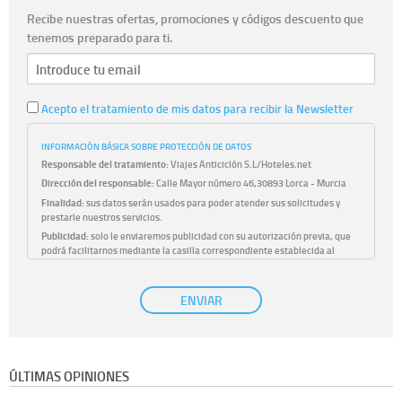
Recibe nuestras ofertas, promociones y códigos descuento que
tenemos preparado para ti.
Acepto el tratamiento de mis datos para recibir la Newsletter
INFORMACIÓN BÁSICA SOBRE PROTECCIÓN DE DATOS
Responsable del tratamiento:
Viajes Anticiclón S.L/Hoteles.net
Dirección del responsable:
Calle Mayor número 46,30893 Lorca - Murcia
Finalidad:
sus datos serán usados para poder atender sus solicitudes y
prestarle nuestros servicios.
Publicidad:
solo le enviaremos publicidad con su autorización previa, que
podrá facilitarnos mediante la casilla correspondiente establecida al
efecto.
Base Jurídica:
únicamente trataremos sus datos con su consentimiento
ENVIAR
previo, que podrá facilitarnos mediante la casilla correspondiente
establecida al efecto.
Destinatarios:
con carácter general, sólo el personal de nuestra entidad
que esté debidamente autorizado podrá tener conocimiento de la
información que le pedimos. No se comunicarán datos a terceros.
ÚLTIMAS OPINIONES
Derechos:
tiene derecho a saber qué información tenemos sobre usted,
corregirla y eliminarla, tal y como se explica en la información adicional