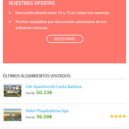
NUESTRAS OFERTAS
Descuento directo entre
1%
y
7%
en todas tus reservas.
Puntos canjeables por descuentos adicionales en tus
próximas reservas.
REGÍSTRATE
ÚLTIMOS ALOJAMIENTOS VISITADOS
Life Apartments Costa Ballena
50.23€
Desde
Hotel Playaballena Spa
36.59€
Desde