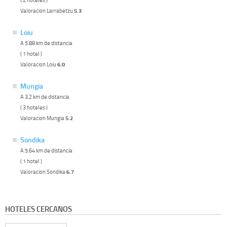
Valoracion Larrabetzu
5.3
Loiu
A 5.88 km de distancia
( 1 hotel )
Valoracion Loiu
6.0
Mungia
A 3.2 km de distancia
( 3 hoteles )
Valoracion Mungia
5.2
Sondika
A 5.64 km de distancia
( 1 hotel )
Valoracion Sondika
6.7
HOTELES CERCANOS