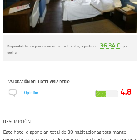
36.34 €
Disponibilidad de precios en nuestros hoteles, a partir de
por
noche.
VALORACIÓN DEL
HOTEL AISIA DERIO
4.8
1
Opinión
DESCRIPCIÓN
Este hotel dispone en total de 38 habitaciones totalmente
equipadas con baño privado, minibar, caja fuerte, Tv y conexión