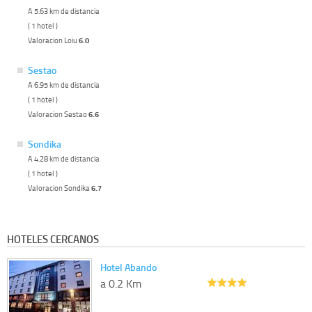
A 5.63 km de distancia
( 1 hotel )
Valoracion Loiu
6.0
Sestao
A 6.95 km de distancia
( 1 hotel )
Valoracion Sestao
6.6
Sondika
A 4.28 km de distancia
( 1 hotel )
Valoracion Sondika
6.7
HOTELES CERCANOS
Hotel Abando
a 0.2 Km