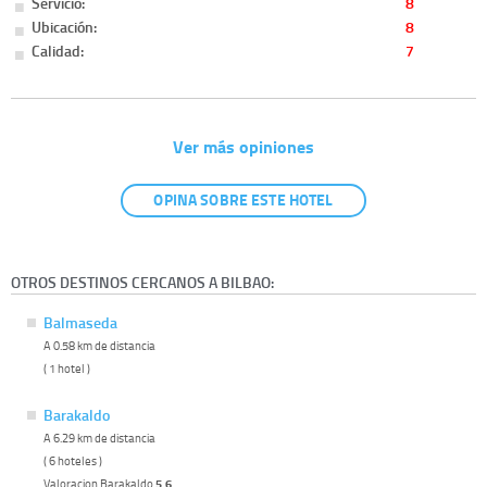
Servicio:
8
Ubicación:
8
Calidad:
7
Ver más opiniones
OPINA SOBRE ESTE HOTEL
OTROS DESTINOS CERCANOS A BILBAO:
Balmaseda
A 0.58 km de distancia
( 1 hotel )
Barakaldo
A 6.29 km de distancia
( 6 hoteles )
Valoracion Barakaldo
5.6