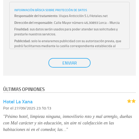
INFORMACIÓN BÁSICA SOBRE PROTECCIÓN DE DATOS
Responsable del tratamiento:
Viajes Anticiclón S.L/Hoteles.net
Dirección del responsable:
Calle Mayor número 46,30893 Lorca - Murcia
Finalidad:
sus datos serán usados para poder atender sus solicitudes y
prestarle nuestros servicios.
Publicidad:
solo le enviaremos publicidad con su autorización previa, que
podrá facilitarnos mediante la casilla correspondiente establecida al
efecto.
Base Jurídica:
únicamente trataremos sus datos con su consentimiento
ENVIAR
previo, que podrá facilitarnos mediante la casilla correspondiente
establecida al efecto.
Destinatarios:
con carácter general, sólo el personal de nuestra entidad
que esté debidamente autorizado podrá tener conocimiento de la
información que le pedimos. No se comunicarán datos a terceros.
ÚLTIMAS OPINIONES
Derechos:
tiene derecho a saber qué información tenemos sobre usted,
corregirla y eliminarla, tal y como se explica en la información adicional
Hotel La Xana
disponible en nuestra página web.
Información complementaria:
Puede consultar la información adicional y
Por
el 27/09/2025 23:10:13
detallada sobre cómo tratamos sus datos en la
política de privacidad
"Pésimo hotel, limpieza ninguna, inmovilisrio roto y mal arrerglo, dueñas
con Mal carácter y sin educación, sin aire ni calefacción en las
habitaciones ni en el comedor, las…"