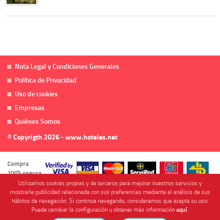
Nota Legal y Condiciones Generales
Política de Privacidad
Uso de cookies
Empresas
Quiénes Somos
© Copyrigth 2026 - www.hoteles.net
Compra
100% segura
Utilizamos cookies propias y de terceros para mejorar nuestros servicios y
mostrarle publicidad relacionada con sus preferencias mediante el análisis de sus
hábitos de navegación. Si continua navegando, consideramos que acepta su uso.
Puede cambiar la configuración u obtener más información
aquí
.