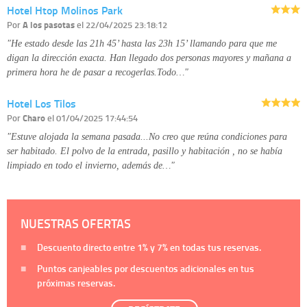
Hotel Htop Molinos Park
Por
A los pasotas
el 22/04/2025 23:18:12
"He estado desde las 21h 45’ hasta las 23h 15’ llamando para que me
digan la dirección exacta. Han llegado dos personas mayores y mañana a
primera hora he de pasar a recogerlas.Todo…"
Hotel Los Tilos
Por
Charo
el 01/04/2025 17:44:54
"Estuve alojada la semana pasada...No creo que reúna condiciones para
ser habitado. El polvo de la entrada, pasillo y habitación , no se había
limpiado en todo el invierno, además de…"
NUESTRAS OFERTAS
Descuento directo entre
1%
y
7%
en todas tus reservas.
Puntos canjeables por descuentos adicionales en tus
próximas reservas.