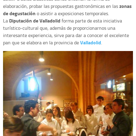
zonas
elaboración, probar las propuestas gastronómicas en las
de degustación
o asistir a exposiciones temporales.
Diputación de Valladolid
La
forma parte de esta iniciativa
turístico-cultural que, además de proporcionarnos una
interesante experiencia, sirve para dar a conocer el excelente
Valladolid
pan que se elabora en la provincia de
.