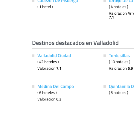
Cabezon De Pisuerga
Arroyo De L
( 1 hotel )
( 4 hoteles )
Valoracion Ar
7.1
Destinos destacados en Valladolid
Valladolid Ciudad
Tordesillas
( 42 hoteles )
( 10 hoteles )
Valoracion
7.1
Valoracion
6.9
Medina Del Campo
Quintanilla 
( 6 hoteles )
( 3 hoteles )
Valoracion
6.3