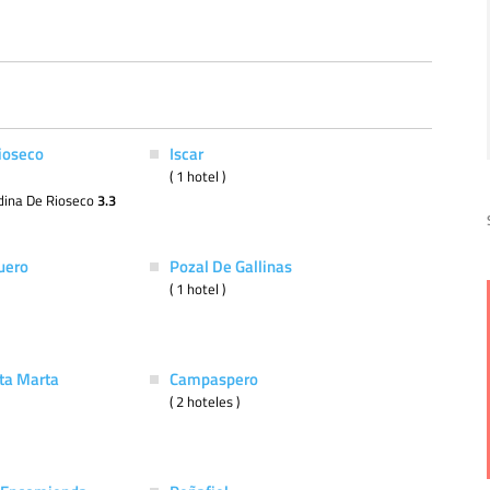
ioseco
Iscar
( 1 hotel )
dina De Rioseco
3.3
uero
Pozal De Gallinas
( 1 hotel )
Sta Marta
Campaspero
( 2 hoteles )