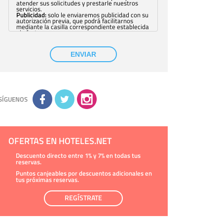
atender sus solicitudes y prestarle nuestros
servicios.
Publicidad:
solo le enviaremos publicidad con su
autorización previa, que podrá facilitarnos
mediante la casilla correspondiente establecida
al efecto.
Base Jurídica:
únicamente trataremos sus datos
con su consentimiento previo, que podrá
facilitarnos mediante la casilla correspondiente
ENVIAR
establecida al efecto.
Destinatarios:
con carácter general, sólo el
personal de nuestra entidad que esté
debidamente autorizado podrá tener
conocimiento de la información que le pedimos.
No se comunicarán datos a terceros.
Derechos:
tiene derecho a saber qué
información tenemos sobre usted, corregirla y
SÍGUENOS
eliminarla, tal y como se explica en la
información adicional disponible en nuestra
página web.
Información complementaria:
Puede consultar
la información adicional y detallada sobre cómo
tratamos sus datos en la
política de privacidad
OFERTAS EN HOTELES.NET
Descuento directo entre 1% y 7% en todas tus
reservas.
Puntos canjeables por descuentos adicionales en
tus próximas reservas.
REGÍSTRATE