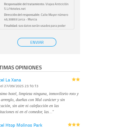
Responsable del tratamiento:
Viajes Anticiclón
S.L/Hoteles.net
Dirección del responsable:
Calle Mayor número
46,30893 Lorca - Murcia
Finalidad:
sus datos serán usados para poder
atender sus solicitudes y prestarle nuestros
servicios.
Publicidad:
solo le enviaremos publicidad con su
ENVIAR
autorización previa, que podrá facilitarnos
mediante la casilla correspondiente
establecida al efecto.
Base Jurídica:
únicamente trataremos sus datos
TIMAS OPINIONES
con su consentimiento previo, que podrá
facilitarnos mediante la casilla correspondiente
establecida al efecto.
el La Xana
Destinatarios:
con carácter general, sólo el
r
el 27/09/2025 23:10:13
personal de nuestra entidad que esté
debidamente autorizado podrá tener
simo hotel, limpieza ninguna, inmovilisrio roto y
conocimiento de la información que le pedimos.
No se comunicarán datos a terceros.
 arrerglo, dueñas con Mal carácter y sin
Derechos:
tiene derecho a saber qué
cación, sin aire ni calefacción en las
información tenemos sobre usted, corregirla y
itaciones ni en el comedor, las…"
eliminarla, tal y como se explica en la
información adicional disponible en nuestra
tel Htop Molinos Park
página web.