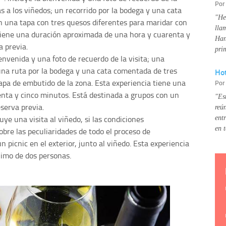
Po
as a los viñedos; un recorrido por la bodega y una cata
"He
 una tapa con tres quesos diferentes para maridar con
lla
 tiene una duración aproximada de una hora y cuarenta y
Han
a previa.
pri
ienvenida y una foto de recuerdo de la visita; una
 una ruta por la bodega y una cata comentada de tres
Hot
pa de embutido de la zona. Esta experiencia tiene una
Po
nta y cinco minutos. Está destinada a grupos con un
"Es
serva previa.
reú
luye una visita al viñedo, si las condiciones
ent
en 
bre las peculiaridades de todo el proceso de
un picnic en el exterior, junto al viñedo. Esta experiencia
nimo de dos personas.