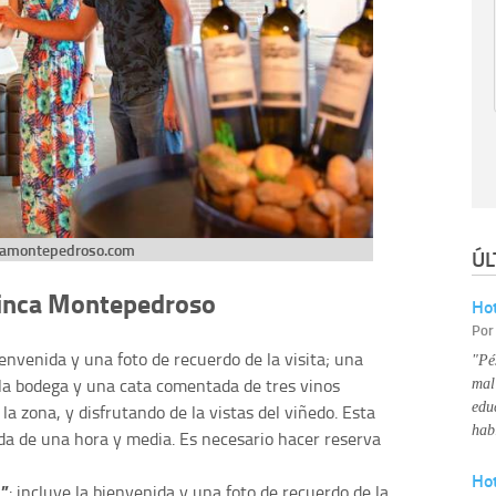
camontepedroso.com
ÚL
Finca Montepedroso
Hot
Po
bienvenida y una foto de recuerdo de la visita; una
"Pé
r la bodega y una cata comentada de tres vinos
mal
edu
 zona, y disfrutando de la vistas del viñedo. Esta
hab
da de una hora y media. Es necesario hacer reserva
Ho
s”
: incluye la bienvenida y una foto de recuerdo de la