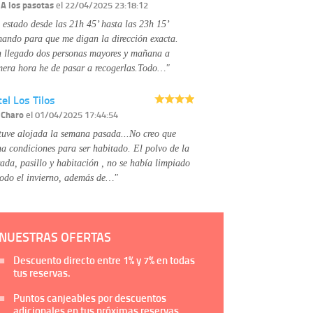
Información complementaria:
Puede consultar
r
A los pasotas
el 22/04/2025 23:18:12
la información adicional y detallada sobre cómo
 estado desde las 21h 45’ hasta las 23h 15’
tratamos sus datos en la
política de privacidad
mando para que me digan la dirección exacta.
 llegado dos personas mayores y mañana a
mera hora he de pasar a recogerlas.Todo…"
el Los Tilos
r
Charo
el 01/04/2025 17:44:54
tuve alojada la semana pasada...No creo que
na condiciones para ser habitado. El polvo de la
rada, pasillo y habitación , no se había limpiado
todo el invierno, además de…"
NUESTRAS OFERTAS
Descuento directo entre
1%
y
7%
en todas
tus reservas.
Puntos canjeables por descuentos
adicionales en tus próximas reservas.