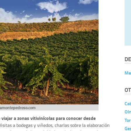
DE
Me
OT
Ca
camontepedroso.com
Ol
iajar a zonas vitivinícolas para conocer desde
Tor
isitas a bodegas y viñedos, charlas sobre la elaboración
Ger