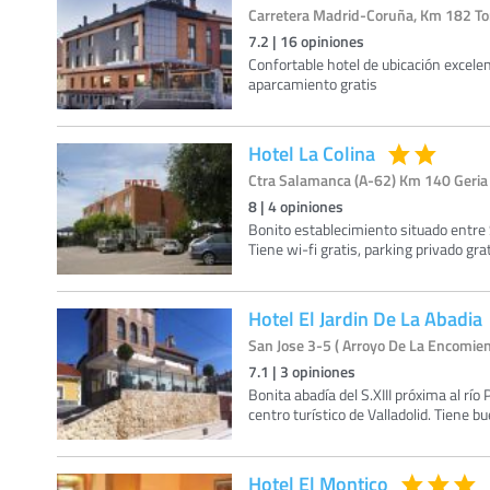
Carretera Madrid-Coruña, Km 182 Tord
7.2
|
16
opiniones
Confortable hotel de ubicación excelen
aparcamiento gratis
Hotel La Colina
Ctra Salamanca (A-62) Km 140 Geria (
8
|
4
opiniones
Bonito establecimiento situado entre 
Tiene wi-fi gratis, parking privado gr
Hotel El Jardin De La Abadia
San Jose 3-5 ( Arroyo De La Encomien
7.1
|
3
opiniones
Bonita abadía del S.XIII próxima al rí
centro turístico de Valladolid. Tiene 
Hotel El Montico