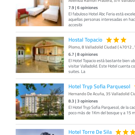
Avenida Ramon Pradera, S/n Valladoli
7.9
|
6
opiniones
El fabuloso Hotel Abc Feria está excel
aquellas personas interesadas en hacer
accesibi
Hostal Topacio
Plomo, 8 Valladolid Ciudad ( 47012 , 
6.7
|
8
opiniones
El Hotel Topacio está bastante bien u
visitar Valladolid. Este Hotel cuenta 
suites. La
Hotel Tryp Sofia Parquesol
Hernando De Acuña, 35 Valladolid Ciu
8.3
|
3
opiniones
El Hotel Tryp Sofia Parquesol, de la c
poco más de 1Km del bosque y a 15 min
Hotel Torre De Sila