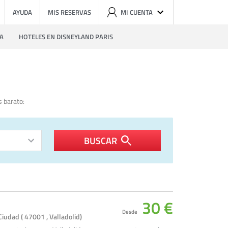
AYUDA
MIS RESERVAS
MI CUENTA
ZA
HOTELES EN DISNEYLAND PARIS
s barato:
BUSCAR
30 €
Desde
Ciudad ( 47001 , Valladolid)