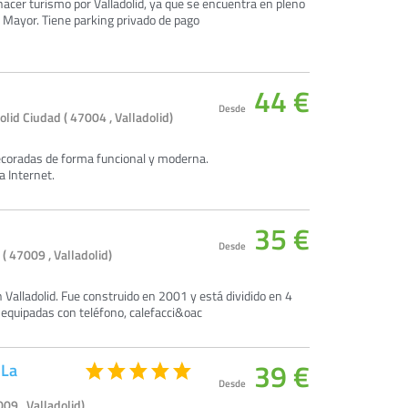
hacer turismo por Valladolid, ya que se encuentra en pleno
a Mayor. Tiene parking privado de pago
44 €
Desde
olid Ciudad ( 47004 , Valladolid)
ecoradas de forma funcional y moderna.
a Internet.
35 €
Desde
( 47009 , Valladolid)
 Valladolid. Fue construido en 2001 y está dividido en 4
 equipadas con teléfono, calefacci&oac
39 €
 La
Desde
009 , Valladolid)