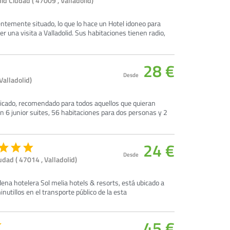
d Ciudad ( 47009 , Valladolid)
entemente situado, lo que lo hace un Hotel idoneo para
 una visita a Valladolid. Sus habitaciones tienen radio,
28 €
Desde
Valladolid)
bicado, recomendado para todos aquellos que quieran
con 6 junior suites, 56 habitaciones para dos personas y 2
24 €
Desde
dad ( 47014 , Valladolid)
adena hotelera Sol melia hotels & resorts, está ubicado a
utillos en el transporte público de la esta
45 €