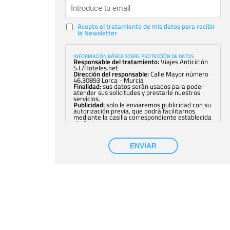
Acepto el tratamiento de mis datos para recibir
la Newsletter
INFORMACIÓN BÁSICA SOBRE PROTECCIÓN DE DATOS
Responsable del tratamiento:
Viajes Anticiclón
S.L/Hoteles.net
Dirección del responsable:
Calle Mayor número
46,30893 Lorca - Murcia
Finalidad:
sus datos serán usados para poder
atender sus solicitudes y prestarle nuestros
servicios.
Publicidad:
solo le enviaremos publicidad con su
autorización previa, que podrá facilitarnos
mediante la casilla correspondiente establecida
al efecto.
Base Jurídica:
únicamente trataremos sus datos
con su consentimiento previo, que podrá
facilitarnos mediante la casilla correspondiente
ENVIAR
establecida al efecto.
Destinatarios:
con carácter general, sólo el
personal de nuestra entidad que esté
debidamente autorizado podrá tener
conocimiento de la información que le pedimos.
No se comunicarán datos a terceros.
Derechos:
tiene derecho a saber qué
información tenemos sobre usted, corregirla y
eliminarla, tal y como se explica en la
información adicional disponible en nuestra
página web.
Información complementaria:
Puede consultar
la información adicional y detallada sobre cómo
tratamos sus datos en la
política de privacidad