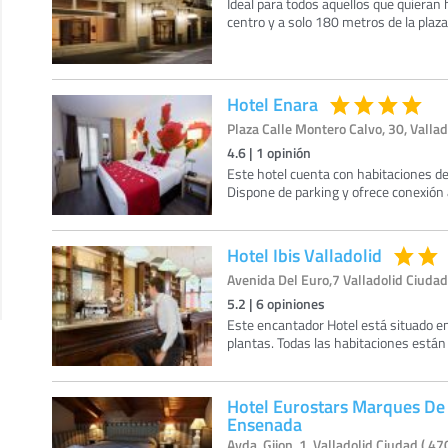
Ideal para todos aquellos que quieran 
centro y a solo 180 metros de la plaz
Hotel Enara
Plaza Calle Montero Calvo, 30, Vallad
4.6
|
1
opinión
Este hotel cuenta con habitaciones d
Dispone de parking y ofrece conexión 
Hotel Ibis Valladolid
Avenida Del Euro,7 Valladolid Ciudad 
5.2
|
6
opiniones
Este encantador Hotel está situado en
plantas. Todas las habitaciones están
Hotel Eurostars Marques De
Ensenada
Avda. Gijon, 1, Valladolid Ciudad ( 47