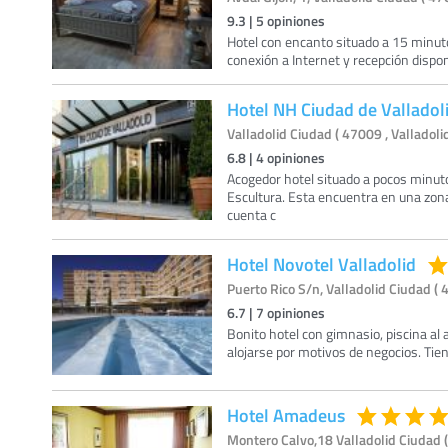
9.3
|
5
opiniones
Hotel con encanto situado a 15 minuto
conexión a Internet y recepción dispo
Hotel NH Ciudad de Valladol
Valladolid Ciudad ( 47009 , Valladoli
6.8
|
4
opiniones
Acogedor hotel situado a pocos minutos
Escultura. Esta encuentra en una zona 
cuenta c
Hotel Novotel Valladolid
Puerto Rico S/n, Valladolid Ciudad ( 
6.7
|
7
opiniones
Bonito hotel con gimnasio, piscina al ai
alojarse por motivos de negocios. Tie
Hotel Amadeus
Montero Calvo,18 Valladolid Ciudad (