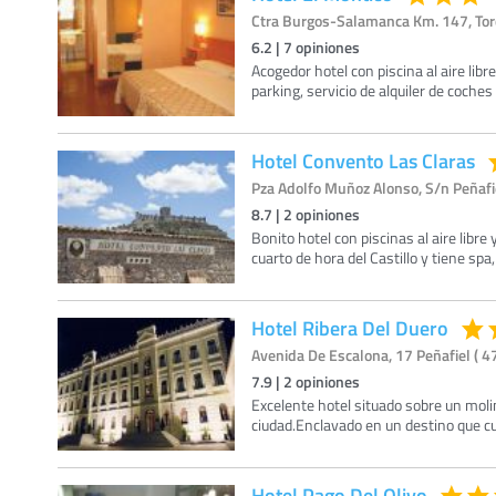
Ctra Burgos-Salamanca Km. 147, Torde
6.2
|
7
opiniones
Acogedor hotel con piscina al aire lib
parking, servicio de alquiler de coches 
Hotel Convento Las Claras
Pza Adolfo Muñoz Alonso, S/n Peñafie
8.7
|
2
opiniones
Bonito hotel con piscinas al aire libre 
cuarto de hora del Castillo y tiene sp
Hotel Ribera Del Duero
Avenida De Escalona, 17 Peñafiel ( 47
7.9
|
2
opiniones
Excelente hotel situado sobre un molin
ciudad.Enclavado en un destino que 
Hotel Pago Del Olivo