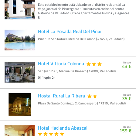
Este establecimiento está ubicado en el distrito residencial La
Vega, junto al río Pisuerga y a 10 minutos en coche del centro
histórico de Valladolid. Ofrece apartamentos lujosos y elegantes.
E
Hotel La Posada Real Del Pinar
Pinar De San Rafael, Medina Del Campo ( 47450 , Valladolid)
Hotel Vittoria Colonna
Desde
43 €
San Juan 2 A5, Medina De Rioseco ( 47800 , Valladolid)
0
|
1
opinión
Hostal Rural La Ribera
Desde
35 €
Plaza De Santo Domingo, 2, Campaspero ( 47310 , Valladolid)
Hotel Hacienda Abascal
Desde
159 €