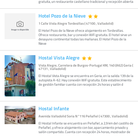
gratuita, un restaurante castellano tradicional y recepción abierta
Hotel Pozo de la Nieve
1 Calle Vista Alegre Tordesillas ( 47100 , Valladolid)
El Hotel Pozo de la Nieve ofrece alojamiento en Tordesillas.
Ofrece restaurante, bar y conexión WiFi gratuita. El hotel sirve un
desayuno continental todas las mañanas. El Hotel Pozo de la
Nieve
Hostal Vista Alegre
Vista Alegre, Carretera de Burgos-Portugal KM, 140 (A62) Geria (
47131 , Valladolid)
El Hostal Vista Alegre se encuentra en Geria, en la salida 139 de la
autopista A-62. Hay conexión WiFi gratuita. Este establecimiento
de gestión familiar cuenta con recepción 24 horas y salón d
Hostal Infante
Avenida Valladolid Soria N°116 Peñafiel ( 47300 , Valladolid)
El Hostal Infante se encuentra en Peñafiel, a 2,9 km del castillo de
Peñafiel, y ofrece alojamiento con bar, aparcamiento privado y
salón compartido. Cuenta con recepción 24 horas, mostrador de