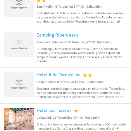
San Antolín, 13 Tordesillas ( 47100 , Valladolid)
El Hostal Sant Antolín ofrece un restaurante tradicional y un bar
de tapas en la histórica localidad de Tordesillas. Cuenta con aire
acondicionado, conexión Wi-Fi gratuita y una terraza. Las hab
Camping Riberduero
Avenida Polideportivo 51 Peñafiel ( 47300 , Valladolid)
El Camping Riberduero se encuentra a 2,9 km del castillo de
Peñafiel y ofrece alojamiento, restaurante, piscina exterior de
temporada, bar y jardín. El camping ofrece WiFi y aparcamiento
privado
Hotel Alda Tordesillas
Valdehuertos, 8 Tordesillas ( 47100 , Valladolid)
Este hotel recién inaugurado, situado en el centro de Tordesillas,
cuenta con habitaciones elegantes y un restaurante de estilo
rústico que sirve cocina regional. Ofrece WiFi gratuita y sala de T
Hotel Los Toreros
Valladolid , 26 Tordesillas ( 47100 , Valladolid)
El Hotel los Toreros se encuentra en Tordesillas, a 400 metros del
monasterio de Santa Clara, y ofrece zona con conexión Wi-Fi