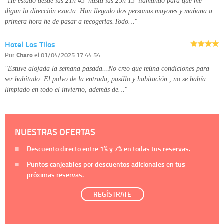
"He estado desde las 21h 45’ hasta las 23h 15’ llamando para que me
digan la dirección exacta. Han llegado dos personas mayores y mañana a
primera hora he de pasar a recogerlas.Todo…"
Hotel Los Tilos
Por
Charo
el 01/04/2025 17:44:54
"Estuve alojada la semana pasada...No creo que reúna condiciones para
ser habitado. El polvo de la entrada, pasillo y habitación , no se había
limpiado en todo el invierno, además de…"
NUESTRAS OFERTAS
Descuento directo entre
1%
y
7%
en todas tus reservas.
Puntos canjeables por descuentos adicionales en tus
próximas reservas.
REGÍSTRATE