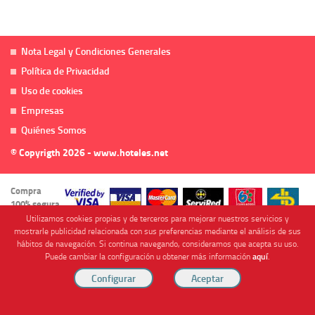
Nota Legal y Condiciones Generales
Política de Privacidad
Uso de cookies
Empresas
Quiénes Somos
© Copyrigth 2026 - www.hoteles.net
Compra
100% segura
Utilizamos cookies propias y de terceros para mejorar nuestros servicios y
mostrarle publicidad relacionada con sus preferencias mediante el análisis de sus
hábitos de navegación. Si continua navegando, consideramos que acepta su uso.
Puede cambiar la configuración u obtener más información
aquí
.
Cofinanciado por
Viajes Anticiclón, S.L. Agencia de Viajes Online - C.I. MU-107-2-25. C/ Mayor nº46 Bajo,
CP: 30893, Almendricos (Murcia, Spain).