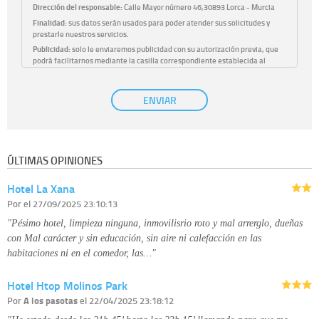
Dirección del responsable:
Calle Mayor número 46,30893 Lorca - Murcia
Finalidad:
sus datos serán usados para poder atender sus solicitudes y
prestarle nuestros servicios.
Publicidad:
solo le enviaremos publicidad con su autorización previa, que
podrá facilitarnos mediante la casilla correspondiente establecida al
efecto.
Base Jurídica:
únicamente trataremos sus datos con su consentimiento
ENVIAR
previo, que podrá facilitarnos mediante la casilla correspondiente
establecida al efecto.
Destinatarios:
con carácter general, sólo el personal de nuestra entidad
que esté debidamente autorizado podrá tener conocimiento de la
información que le pedimos. No se comunicarán datos a terceros.
ÚLTIMAS OPINIONES
Derechos:
tiene derecho a saber qué información tenemos sobre usted,
corregirla y eliminarla, tal y como se explica en la información adicional
Hotel La Xana
disponible en nuestra página web.
Información complementaria:
Puede consultar la información adicional y
Por
el 27/09/2025 23:10:13
detallada sobre cómo tratamos sus datos en la
política de privacidad
"Pésimo hotel, limpieza ninguna, inmovilisrio roto y mal arrerglo, dueñas
con Mal carácter y sin educación, sin aire ni calefacción en las
habitaciones ni en el comedor, las…"
Hotel Htop Molinos Park
Por
A los pasotas
el 22/04/2025 23:18:12