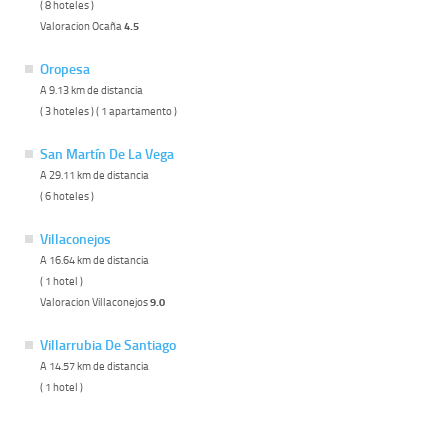
( 8 hoteles )
Valoracion Ocaña
4.5
Oropesa
A 9.13 km de distancia
( 3 hoteles ) ( 1 apartamento )
San Martín De La Vega
A 29.11 km de distancia
( 6 hoteles )
Villaconejos
A 16.64 km de distancia
( 1 hotel )
Valoracion Villaconejos
9.0
Villarrubia De Santiago
A 14.57 km de distancia
( 1 hotel )