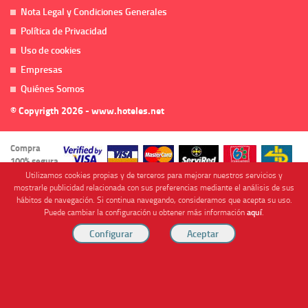
Nota Legal y Condiciones Generales
Política de Privacidad
Uso de cookies
Empresas
Quiénes Somos
© Copyrigth 2026 - www.hoteles.net
Compra
100% segura
Utilizamos cookies propias y de terceros para mejorar nuestros servicios y
mostrarle publicidad relacionada con sus preferencias mediante el análisis de sus
hábitos de navegación. Si continua navegando, consideramos que acepta su uso.
Puede cambiar la configuración u obtener más información
aquí
.
Cofinanciado por
Viajes Anticiclón, S.L. Agencia de Viajes Online - C.I. MU-107-2-25. C/ Mayor nº46 Bajo,
CP: 30893, Almendricos (Murcia, Spain).
RESERVAR HABITACIÓN