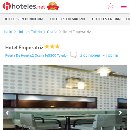
HOTELES EN BENIDORM
HOTELES EN MADRID
HOTELES EN BARCELO
Inicio
Hoteles Toledo
Ocaña
Hotel Emperatriz
Hotel Emperatriz
3 opiniones
(
)
-
| Opina
Puerta De Huerta,2
Ocaña
45300
Toledo