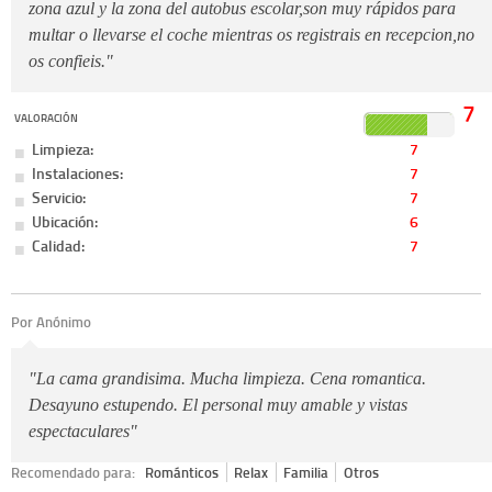
zona azul y la zona del autobus escolar,son muy rápidos para
multar o llevarse el coche mientras os registrais en recepcion,no
os confieis."
7
VALORACIÓN
Limpieza:
7
Instalaciones:
7
Servicio:
7
Ubicación:
6
Calidad:
7
Por Anónimo
"La cama grandisima. Mucha limpieza. Cena romantica.
Desayuno estupendo. El personal muy amable y vistas
espectaculares"
Recomendado para:
Románticos
Relax
Familia
Otros