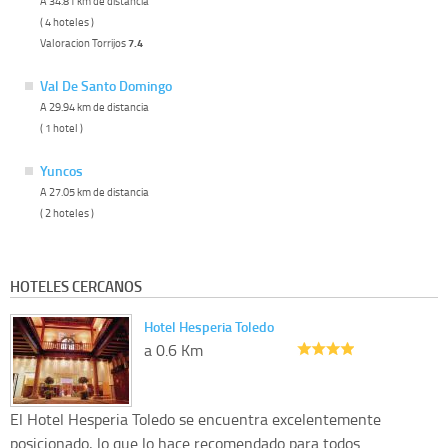
A 34.81 km de distancia
( 4 hoteles )
Valoracion Torrijos
7.4
Val De Santo Domingo
A 29.94 km de distancia
( 1 hotel )
Yuncos
A 27.05 km de distancia
( 2 hoteles )
HOTELES CERCANOS
Hotel Hesperia Toledo
a 0.6 Km
El Hotel Hesperia Toledo se encuentra excelentemente
posicionado, lo que lo hace recomendado para todos