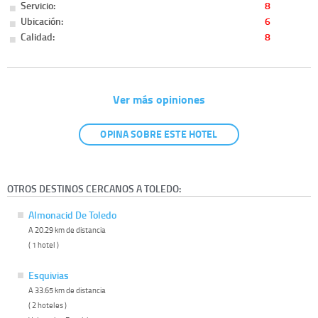
Servicio:
8
Ubicación:
6
Calidad:
8
Ver más opiniones
OPINA SOBRE ESTE HOTEL
OTROS DESTINOS CERCANOS A TOLEDO:
Almonacid De Toledo
A 20.29 km de distancia
( 1 hotel )
Esquivias
A 33.65 km de distancia
( 2 hoteles )