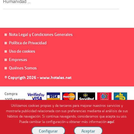
Humanidad ...
Nota Legal y Condiciones Generales
Política de Privacidad
Uso de cookies
Empresas
Quiénes Somos
© Copyrigth 2026 - www.hoteles.net
Compra
100% segura
Utilizamos cookies propias y de terceros para mejorar nuestros servicios y
mostrarle publicidad relacionada con sus preferencias mediante el análisis de sus
hábitos de navegación. Si continua navegando, consideramos que acepta su uso.
Puede cambiar la configuración u obtener más información
aquí
.
Cofinanciado por