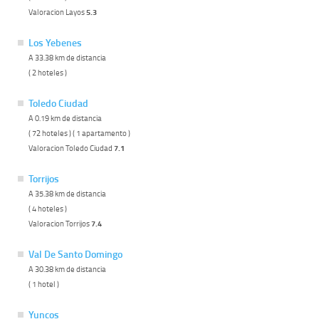
Valoracion Layos
5.3
Los Yebenes
A 33.38 km de distancia
( 2 hoteles )
Toledo Ciudad
A 0.19 km de distancia
( 72 hoteles ) ( 1 apartamento )
Valoracion Toledo Ciudad
7.1
Torrijos
A 35.38 km de distancia
( 4 hoteles )
Valoracion Torrijos
7.4
Val De Santo Domingo
A 30.38 km de distancia
( 1 hotel )
Yuncos