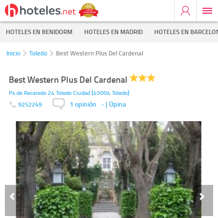
HOTELES EN BENIDORM
HOTELES EN MADRID
HOTELES EN BARCELO
Inicio
Toledo
Best Western Plus Del Cardenal
Best Western Plus Del Cardenal
(
)
Ps.de Recaredo 24
Toledo Ciudad
45004
Toledo
1 opinión
-
| Opina
9252249