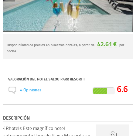
42.61 €
Disponibilidad de precios en nuestros hoteles, a partir de
por
noche.
VALORACIÓN DEL
HOTEL SALOU PARK RESORT II
6.6
4
Opiniones
DESCRIPCIÓN
4Rhotels
Este magnífico hotel
anteriormente llamado Playa Margarita se