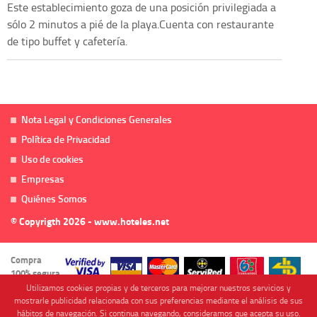
Este establecimiento goza de una posición privilegiada a
sólo 2 minutos a pié de la playa.Cuenta con restaurante
de tipo buffet y cafetería.
Nota Legal y Condiciones Generales
Política de Privacidad
Uso de cookies
Empresas
Quiénes Somos
© Copyrigth 2026 - www.hoteles.net
Compra
100% segura
Utilizamos cookies propias y de terceros para mejorar nuestros servicios y
mostrarle publicidad relacionada con sus preferencias mediante el análisis de sus
hábitos de navegación. Si continua navegando, consideramos que acepta su uso.