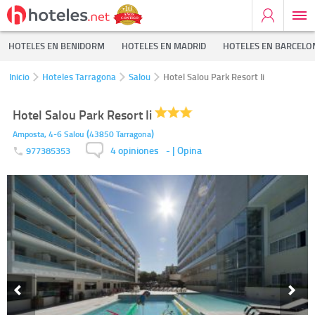
HOTELES EN BENIDORM
HOTELES EN MADRID
HOTELES EN BARCELO
Inicio
Hoteles Tarragona
Salou
Hotel Salou Park Resort Ii
Hotel Salou Park Resort Ii
(
)
Amposta, 4-6
Salou
43850
Tarragona
4 opiniones
-
| Opina
977385353