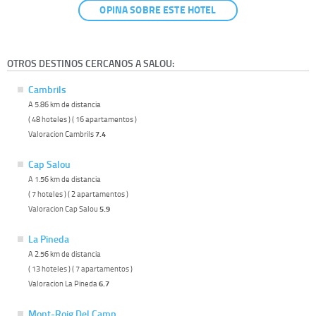
OPINA SOBRE ESTE HOTEL
OTROS DESTINOS CERCANOS A SALOU:
Cambrils
A 5.86 km de distancia
( 48 hoteles ) ( 16 apartamentos )
Valoracion Cambrils
7.4
Cap Salou
A 1.56 km de distancia
( 7 hoteles ) ( 2 apartamentos )
Valoracion Cap Salou
5.9
La Pineda
A 2.56 km de distancia
( 13 hoteles ) ( 7 apartamentos )
Valoracion La Pineda
6.7
Mont-Roig Del Camp