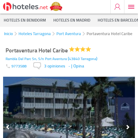
HOTELES EN BENIDORM
HOTELES EN MADRID
HOTELES EN BARCELO
Inicio
Hoteles Tarragona
Port Aventura
Portaventura Hotel Caribe
Portaventura Hotel Caribe
(
)
Rambla Del Parc Sn, S/n
Port Aventura
43840
Tarragona
3 opiniones
-
| Opina
9773588