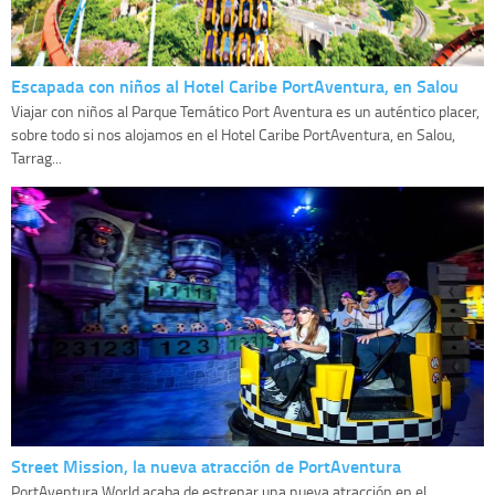
Escapada con niños al Hotel Caribe PortAventura, en Salou
Viajar con niños al Parque Temático Port Aventura es un auténtico placer,
sobre todo si nos alojamos en el Hotel Caribe PortAventura, en Salou,
Tarrag...
Street Mission, la nueva atracción de PortAventura
PortAventura World acaba de estrenar una nueva atracción en el