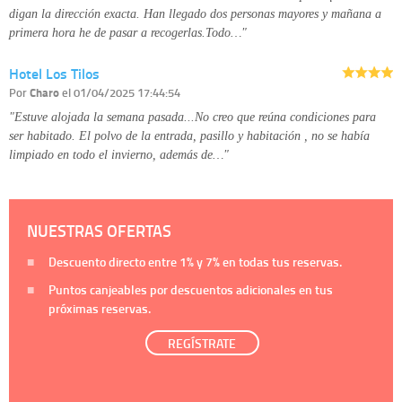
digan la dirección exacta. Han llegado dos personas mayores y mañana a
primera hora he de pasar a recogerlas.Todo…"
Hotel Los Tilos
Por
Charo
el 01/04/2025 17:44:54
"Estuve alojada la semana pasada...No creo que reúna condiciones para
ser habitado. El polvo de la entrada, pasillo y habitación , no se había
limpiado en todo el invierno, además de…"
NUESTRAS OFERTAS
Descuento directo entre
1%
y
7%
en todas tus reservas.
Puntos canjeables por descuentos adicionales en tus
próximas reservas.
REGÍSTRATE