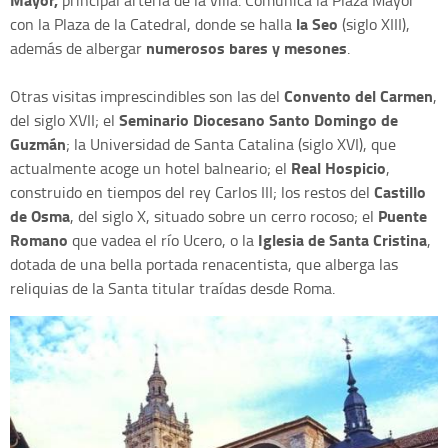
principal arteria de la villa. Comunica la Plaza Mayor
la Seo
con la Plaza de la Catedral, donde se halla
(siglo XIII),
numerosos bares y mesones
además de albergar
.
Convento del Carmen
Otras visitas imprescindibles son las del
,
Seminario Diocesano Santo Domingo de
del siglo XVII; el
Guzmán
; la Universidad de Santa Catalina (siglo XVI), que
Real Hospicio
actualmente acoge un hotel balneario; el
,
Castillo
construido en tiempos del rey Carlos III; los restos del
de Osma
Puente
, del siglo X, situado sobre un cerro rocoso; el
Romano
Iglesia de Santa Cristina
que vadea el río Ucero, o la
,
dotada de una bella portada renacentista, que alberga las
reliquias de la Santa titular traídas desde Roma.