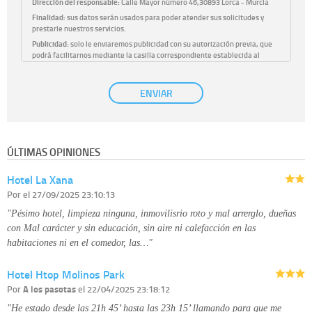
Dirección del responsable:
Calle Mayor número 46,30893 Lorca - Murcia
Finalidad:
sus datos serán usados para poder atender sus solicitudes y
prestarle nuestros servicios.
Publicidad:
solo le enviaremos publicidad con su autorización previa, que
podrá facilitarnos mediante la casilla correspondiente establecida al
efecto.
Base Jurídica:
únicamente trataremos sus datos con su consentimiento
ENVIAR
previo, que podrá facilitarnos mediante la casilla correspondiente
establecida al efecto.
Destinatarios:
con carácter general, sólo el personal de nuestra entidad
que esté debidamente autorizado podrá tener conocimiento de la
información que le pedimos. No se comunicarán datos a terceros.
ÚLTIMAS OPINIONES
Derechos:
tiene derecho a saber qué información tenemos sobre usted,
corregirla y eliminarla, tal y como se explica en la información adicional
Hotel La Xana
disponible en nuestra página web.
Información complementaria:
Puede consultar la información adicional y
Por
el 27/09/2025 23:10:13
detallada sobre cómo tratamos sus datos en la
política de privacidad
"Pésimo hotel, limpieza ninguna, inmovilisrio roto y mal arrerglo, dueñas
con Mal carácter y sin educación, sin aire ni calefacción en las
habitaciones ni en el comedor, las…"
Hotel Htop Molinos Park
Por
A los pasotas
el 22/04/2025 23:18:12
"He estado desde las 21h 45’ hasta las 23h 15’ llamando para que me