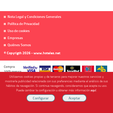
Nota Legal y Condiciones Generales
Política de Privacidad
Uso de cookies
Empresas
Quiénes Somos
© Copyrigth 2026 - www.hoteles.net
Compra
100% segura
Utilizamos cookies propias y de terceros para mejorar nuestros servicios y
mostrarle publicidad relacionada con sus preferencias mediante el análisis de sus
hábitos de navegación. Si continua navegando, consideramos que acepta su uso.
Puede cambiar la configuración u obtener más información
aquí
.
Cofinanciado por
Viajes Anticiclón, S.L. Agencia de Viajes Online - C.I. MU-107-2-25. C/ Mayor nº46 Bajo,
CP: 30893, Almendricos (Murcia, Spain).