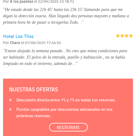
Por
A los pasotas
el 22/04/2025 23:18:12
"He estado desde las 21h 45’ hasta las 23h 15’ llamando para que me
digan la dirección exacta. Han llegado dos personas mayores y mañana a
primera hora he de pasar a recogerlas.Todo…"
Hotel Los Tilos
Por
Charo
el 01/04/2025 17:44:54
"Estuve alojada la semana pasada...No creo que reúna condiciones para
ser habitado. El polvo de la entrada, pasillo y habitación , no se había
limpiado en todo el invierno, además de…"
NUESTRAS OFERTAS
Descuento directo entre
1%
y
7%
en todas tus reservas.
Puntos canjeables por descuentos adicionales en tus
próximas reservas.
REGÍSTRATE