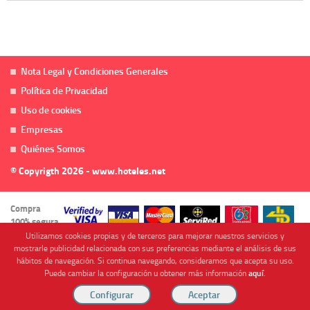
Nota Legal y Condiciones Generales
Política de Privacidad
Uso de cookies
Empresas
Quiénes Somos
© Copyrigth 2026 - www.hoteles.net
Compra
100% segura
Utilizamos cookies propias y de terceros para mejorar nuestros servicios y
mostrarle publicidad relacionada con sus preferencias mediante el análisis de sus
hábitos de navegación. Si continua navegando, consideramos que acepta su uso.
Puede cambiar la configuración u obtener más información
aquí
.
Cofinanciado por