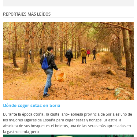
Destinatarios:
con carácter general, sólo el personal de nuestra entidad
que esté debidamente autorizado podrá tener conocimiento de la
REPORTAJES MÁS LEÍDOS
información que le pedimos. No se comunicarán datos a terceros.
Derechos:
tiene derecho a saber qué información tenemos sobre usted,
corregirla y eliminarla, tal y como se explica en la información adicional
disponible en nuestra página web.
Información complementaria:
Puede consultar la información adicional y
detallada sobre cómo tratamos sus datos en la
política de privacidad
Dónde coger setas en Soria
Durante la época otoñal, la castellano-leonesa provincia de Soria es uno de
los mejores lugares de España para coger setas y hongos. La estrella
absoluta de sus bosques es el boletus, una de las setas más apreciadas en
la gastronomía, pero...