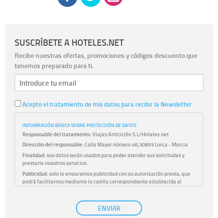
SUSCRÍBETE A HOTELES.NET
Recibe nuestras ofertas, promociones y códigos descuento que
tenemos preparado para ti.
Acepto el tratamiento de mis datos para recibir la Newsletter
INFORMACIÓN BÁSICA SOBRE PROTECCIÓN DE DATOS
Responsable del tratamiento:
Viajes Anticiclón S.L/Hoteles.net
Dirección del responsable:
Calle Mayor número 46,30893 Lorca - Murcia
Finalidad:
sus datos serán usados para poder atender sus solicitudes y
prestarle nuestros servicios.
Publicidad:
solo le enviaremos publicidad con su autorización previa, que
podrá facilitarnos mediante la casilla correspondiente establecida al
efecto.
Base Jurídica:
únicamente trataremos sus datos con su consentimiento
ENVIAR
previo, que podrá facilitarnos mediante la casilla correspondiente
establecida al efecto.