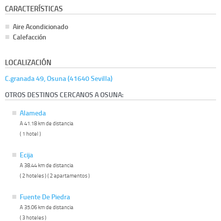
CARACTERÍSTICAS
Aire Acondicionado
Calefacción
LOCALIZACIÓN
C.granada 49, Osuna (41640 Sevilla)
OTROS DESTINOS CERCANOS A OSUNA:
Alameda
A 41.18 km de distancia
( 1 hotel )
Ecija
A 38.44 km de distancia
( 2 hoteles ) ( 2 apartamentos )
Fuente De Piedra
A 35.06 km de distancia
( 3 hoteles )