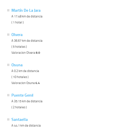
Martín De La Jara
A 17.48 km de distancia
( 1 hotel )
Olvera
A 36.67 km de distancia
( 5 hoteles )
Valoracion Olvera
8.0
Osuna
A 0.2 km de distancia
( 10 hoteles )
Valoracion Osuna
6.4
Puente Genil
A 35.15 km de distancia
( 2 hoteles )
Santaella
A 44.1 km de distancia