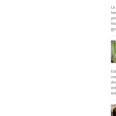
La
he
pin
hi
gus
Es
mi
An
est
est