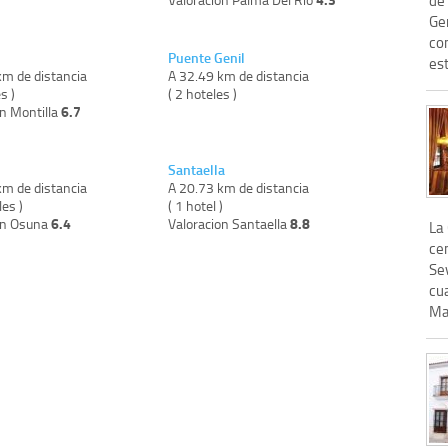
Ge
com
Puente Genil
est
km de distancia
A 32.49 km de distancia
s )
( 2 hoteles )
6.7
on Montilla
Santaella
km de distancia
A 20.73 km de distancia
les )
( 1 hotel )
6.4
8.8
on Osuna
Valoracion Santaella
La
ce
Sev
cu
Mal