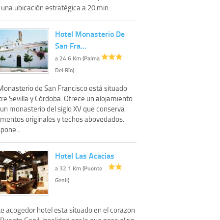
 una ubicación estratégica a 20 min...
Hotel Monasterio De
San Fra…
a 24.6 Km (Palma
Del Río)
 Monasterio de San Francisco está situado
re Sevilla y Córdoba. Ofrece un alojamiento
 un monasterio del siglo XV que conserva
ementos originales y techos abovedados.
pone...
Hotel Las Acacias
a 32.1 Km (Puente
Genil)
te acogedor hotel esta situado en el corazon
Puente Genil, localidad por la que pasa el rio