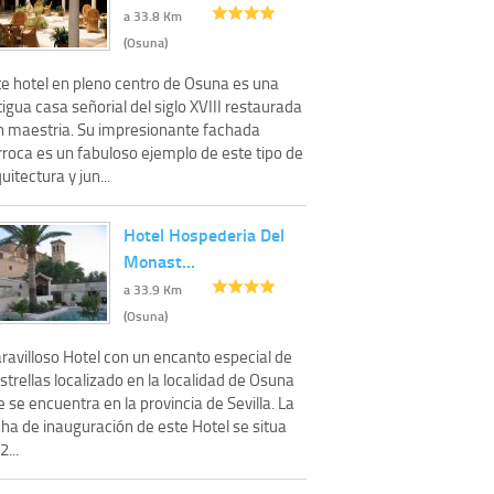
a 33.8 Km
(Osuna)
te hotel en pleno centro de Osuna es una
igua casa señorial del siglo XVIII restaurada
n maestria. Su impresionante fachada
rroca es un fabuloso ejemplo de este tipo de
uitectura y jun...
Hotel Hospederia Del
Monast…
a 33.9 Km
(Osuna)
ravilloso Hotel con un encanto especial de
strellas localizado en la localidad de Osuna
 se encuentra en la provincia de Sevilla. La
cha de inauguración de este Hotel se situa
2...