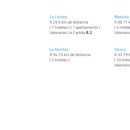
La Carlota
Montilla
A 29.5 km de distancia
A 38.71 
( 7 hoteles ) ( 1 apartamento )
( 5 hotele
8.2
Valoracion La Carlota
Valoraci
La Rambla
Osuna
A 34.73 km de distancia
A 33.79 
( 2 hoteles )
( 10 hote
Valoraci