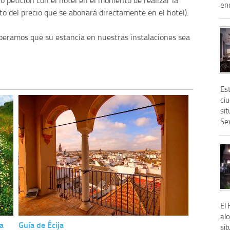
o petición con el hotel en el momento de realizar la
enc
 del precio que se abonará directamente en el hotel).
speramos que su estancia en nuestras instalaciones sea
Es
ciu
si
Sev
El
al
a
Guía de Écija
si