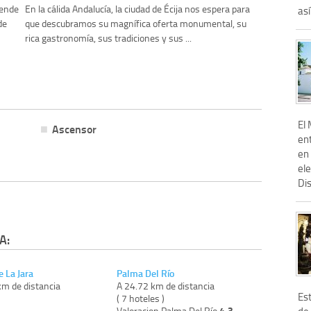
iende
En la cálida Andalucía, la ciudad de Écija nos espera para
así
de
que descubramos su magnífica oferta monumental, su
rica gastronomía, sus tradiciones y sus ...
El
Ascensor
ent
en
el
Dis
A:
 La Jara
Palma Del Río
km de distancia
A 24.72 km de distancia
Es
)
( 7 hoteles )
4.3
Valoracion Palma Del Río
de 