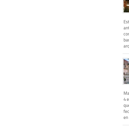
Es
ant
co
ba
arq
Ma
4 e
que
fe
en 