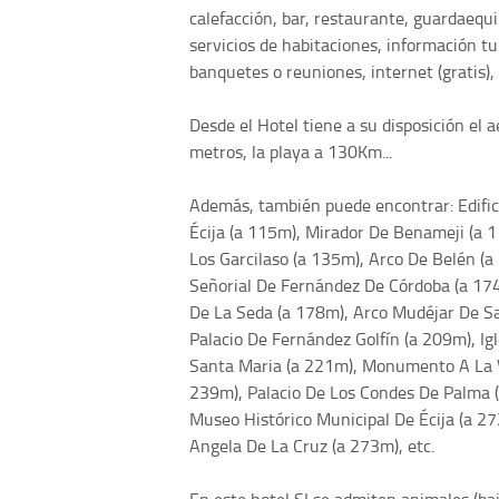
calefacción, bar, restaurante, guardaequi
servicios de habitaciones, información tur
banquetes o reuniones, internet (gratis), 
Desde el Hotel tiene a su disposición el 
metros, la playa a 130Km...
Además, también puede encontrar: Edifi
Écija (a 115m), Mirador De Benameji (a 
Los Garcilaso (a 135m), Arco De Belén (
Señorial De Fernández De Córdoba (a 174
De La Seda (a 178m), Arco Mudéjar De S
Palacio De Fernández Golfín (a 209m), I
Santa Maria (a 221m), Monumento A La Vi
239m), Palacio De Los Condes De Palma 
Museo Histórico Municipal De Écija (a 27
Angela De La Cruz (a 273m), etc.