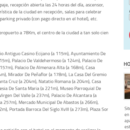
paje, recepción abierta las 24 horas del día, ascensor,
ística de la ciudad en recepción, salas para celebrar
parking privado (con pago directo en el hotel), etc.
aeropuerto a 78Km, el centro de la ciudad a tan solo cien
cio Antiguo Casino Ecijano (a 115m), Ayuntamiento De
115m), Palacio De Valdehermoso (a 124m), Palacio De
HO
a 157m), Palacio De Almenara Alta (a 168m), Casa
m), Mirador De Peñaflor (a 178m), La Casa Del Gremio
anta Cruz (a 204m), Natatio Romana (a 204m), Casa
glesia De Santa Maria (a 221m), Museo Parroquial De
rgen Del Valle (a 237m), Palacio De Alcantara (a
(a 257m), Mercado Municipal De Abastos (a 266m),
Sit
2m), Portada Barroca Del Siglo XvIII (a 273m), Plaza Sor
en 
apa
est