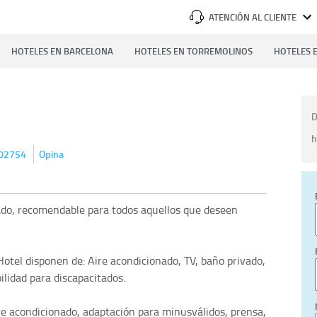
ATENCIÓN AL CLIENTE
HOTELES EN BARCELONA
HOTELES EN TORREMOLINOS
HOTELES E
D
h
02754
Opina
uado, recomendable para todos aquellos que deseen
Hotel disponen de: Aire acondicionado, TV, baño privado,
ilidad para discapacitados.
ire acondicionado, adaptación para minusválidos, prensa,