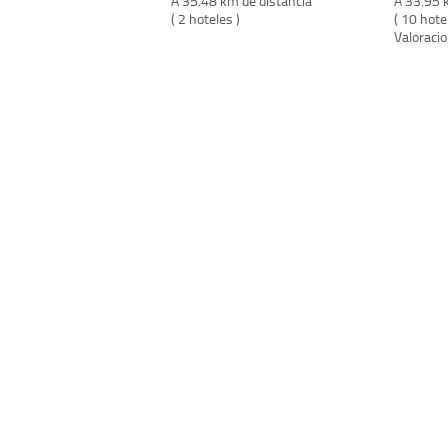
A 35.48 km de distancia
A 33.95 
( 2 hoteles )
( 10 hote
Valoraci