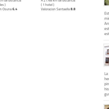
km de distancia
A 21.48 km de distancia
les )
( 1 hotel )
6.4
8.8
on Osuna
Valoracion Santaella
Es
mi
An
est
est
La
he
pin
hi
gus