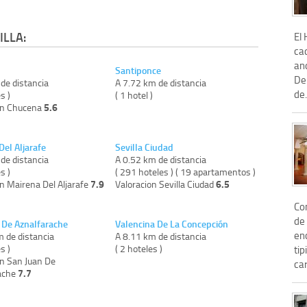
ILLA:
El 
ca
an
Santiponce
De
de distancia
A 7.72 km de distancia
de.
s )
( 1 hotel )
5.6
on Chucena
Del Aljarafe
Sevilla Ciudad
de distancia
A 0.52 km de distancia
s )
( 291 hoteles ) ( 19 apartamentos )
7.9
6.5
n Mairena Del Aljarafe
Valoracion Sevilla Ciudad
Con
de 
 De Aznalfarache
Valencina De La Concepción
enc
m de distancia
A 8.11 km de distancia
s )
( 2 hoteles )
ti
on San Juan De
car
7.7
ache