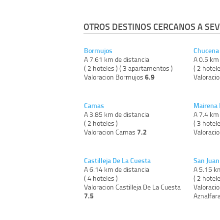
OTROS DESTINOS CERCANOS A SEV
Bormujos
Chucena
A 7.61 km de distancia
A 0.5 km 
( 2 hoteles ) ( 3 apartamentos )
( 2 hotele
6.9
Valoracion Bormujos
Valoraci
Camas
Mairena 
A 3.85 km de distancia
A 7.4 km 
( 2 hoteles )
( 3 hotele
7.2
Valoracion Camas
Valoracio
Castilleja De La Cuesta
San Juan
A 6.14 km de distancia
A 5.15 k
( 4 hoteles )
( 2 hotele
Valoracion Castilleja De La Cuesta
Valoraci
7.5
Aznalfar