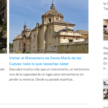
la 
Tie
Peq
del
,
Visitar el Monasterio de Santa María de las
de 
En 
Cuevas: todo lo que necesitas saber
h...
del
Descubre mucho más que un monumento, un testimonio
vivo de la capacidad de un lugar para reinventarse sin
.
perder su esencia. Desde su pasado espiritua...
Es