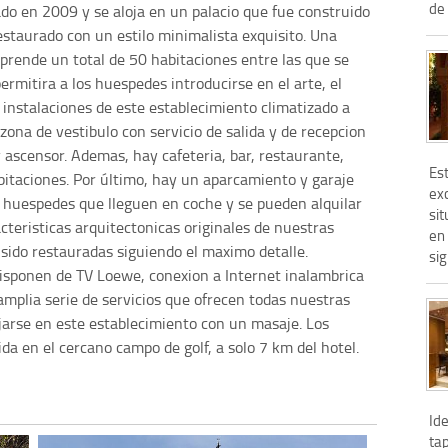
de 
do en 2009 y se aloja en un palacio que fue construido
 restaurado con un estilo minimalista exquisito. Una
prende un total de 50 habitaciones entre las que se
permitira a los huespedes introducirse en el arte, el
s instalaciones de este establecimiento climatizado a
zona de vestibulo con servicio de salida y de recepcion
y ascensor. Ademas, hay cafeteria, bar, restaurante,
Es
abitaciones. Por último, hay un aparcamiento y garaje
exc
s huespedes que lleguen en coche y se pueden alquilar
sit
racteristicas arquitectonicas originales de nuestras
en 
sido restauradas siguiendo el maximo detalle.
sig
disponen de TV Loewe, conexion a Internet inalambrica
amplia serie de servicios que ofrecen todas nuestras
jarse en este establecimiento con un masaje. Los
ida en el cercano campo de golf, a solo 7 km del hotel.
Ide
ta