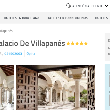
ATENCIÓN AL CLIENTE
HOTELES EN BARCELONA
HOTELES EN TORREMOLINOS
HOTELES E
Villapanés
alacio De Villapanés
D
h
954502063
Opina
n