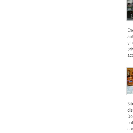
En
ant
y t
pr
ac
Sit
dis
Don
pal
co