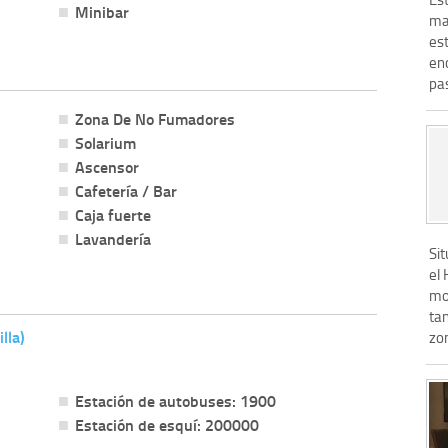
Minibar
mag
est
en
pas
Zona De No Fumadores
Solarium
Ascensor
Cafetería / Bar
Caja fuerte
Lavandería
Sit
el 
mo
ta
lla)
zon
Estación de autobuses: 1900
Estación de esquí: 200000